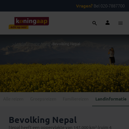
Vragen?
Bel 020-7887700
...
>
Landinformatie Nepal
>
Bevolking Nepal
Alle reizen
Groepsreizen
Familiereizen
Landinformatie
Bevolking Nepal
Nepal heeft een oppervlakte van 147.000 km² (ruim 4