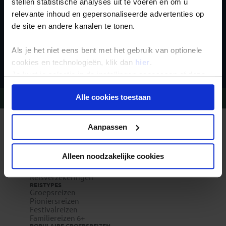
stellen statistische analyses uit te voeren en om u
relevante inhoud en gepersonaliseerde advertenties op
de site en andere kanalen te tonen.
Als je het niet eens bent met het gebruik van optionele
Inschrijven
cookies en technologieën, klik dan
hier
.
Je kunt je selectie in de instellingen aanpassen of deze
onder aan de pagina op elk gewenst moment voor de
Alle cookies toestaan
Vragen?
Bel 020-7887700
toekomst wijzigen.
Privacy beleid
Aanpassen
REIZEN MET KONING AAP
Waarom Koning Aap?
Bestemmingen
Duurzaam toerisme
Alleen noodzakelijke cookies
Vacatures
Veelgestelde vragen
Reisverzekeringen
REISTYPES
Groepsreizen
Pioniersreizen
Festivalreizen
Familiereizen 6+
POPULAIRE GROEPSREIZEN