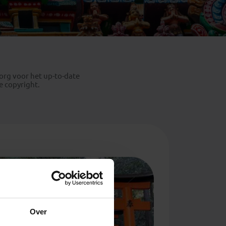
Emiraten
(1)
org voor het up-to-date
e copyright.
Over