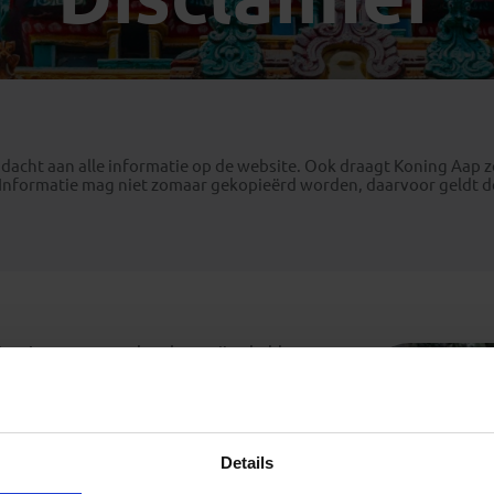
Georgië
(4)
Mexico
(4)
IJsland
(3)
Paraguay
(1)
Kosovo
(1)
Peru
(5)
Last minute reizen
Kroatië
(2)
Suriname
(1)
Letland
(3)
dacht aan alle informatie op de website. Ook draagt Koning Aap z
Litouwen
(3)
Informatie mag niet zomaar gekopieërd worden, daarvoor geldt d
Moldavië
(1)
Montenegro
(2)
Noord-Macedonië
(1)
ning Aap samenwerkende partijen hebben en
 en merken op deze website. Behalve het
atie voor eigen persoonlijk gebruik is het
 zonder uitdrukkelijke schriftelijke
 te vermenigvuldigen of op welke wijze dan
Details