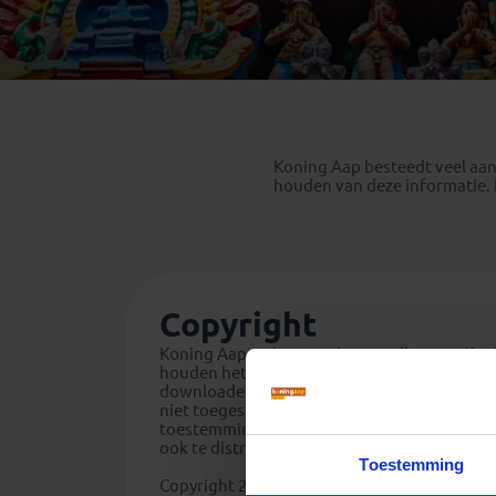
Mongolië
(1)
Tanzania
(1)
Nepal
(6)
Zimbabwe
(2)
Oezbekistan
(3)
Zuid-Afrika
(7)
Singapore
(1)
Sri Lanka
(4)
Koning Aap besteedt veel aan
Tadzjikistan
(1)
houden van deze informatie. 
Taiwan
(1)
Thailand
(8)
Tibet
(3)
Copyright
Koning Aap en in sommige gevallen met Ko
houden het copyright op alle teksten, foto’s
downloaden en printen van de geboden inform
niet toegestaan om de inhoud van de website,
toestemming van Koning Aap, over te nemen,
ook te distribueren of openbaar te maken.
Toestemming
Copyright 2018 - Koning Aap - Amsterdam