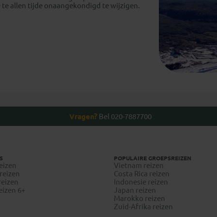
te allen tijde onaangekondigd te wijzigen.
Vragen?
Bel 020-7887700
S
POPULAIRE GROEPSREIZEN
eizen
Vietnam reizen
reizen
Costa Rica reizen
reizen
Indonesie reizen
eizen 6+
Japan reizen
Marokko reizen
Zuid-Afrika reizen