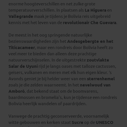
enorme hoogteverschillen en net zulke grote
temperatuurverschillen. In plaatsen als
La Higuera
en
Vallegrande
maak je tijdens je Bolivia reis uitgebreid
kennis met het leven van de
revolutionair Che Guevara
.
De meest in het oog springende natuurlijke
bezienswaardigheden zijn het
Andesgebergte en het
Titicacameer
, maar een rondreis door Bolivia heeft zo
veel meer te bieden dan alleen deze prachtige
natuurverschijnselen. In de uitgestrekte
zoutvlakte
Salar de Uyuní
rijd je langs oases met talloze cactussen,
geisers, vulkanen en meren met elk hun eigen kleur. ’s
Avonds geniet je bij helder weer van een
sterrenhemel
zoals je die zelden waarneemt. In het
nevelwoud van
Amboró
, dat bekend staat om de boomvarens,
baardmossen en bromelia's, kun je tijdense een rondreis
Bolivia heerlijk wandelen of paardrijden.
Vanwege de prachtig geconserveerde, voornamelijk
witte gebouwen en kerken staat
Sucre
op de
UNESCO