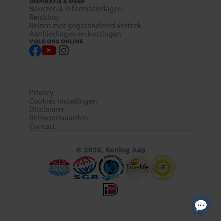
INSPIRATIE & MEER
Beurzen & informatiedagen
Reisblog
Reizen met gegarandeerd vertrek
Aanbiedingen en kortingen
VOLG ONS ONLINE
Privacy
Cookies instellingen
Disclaimer
Reisvoorwaarden
Contact
© 2026, Koning Aap