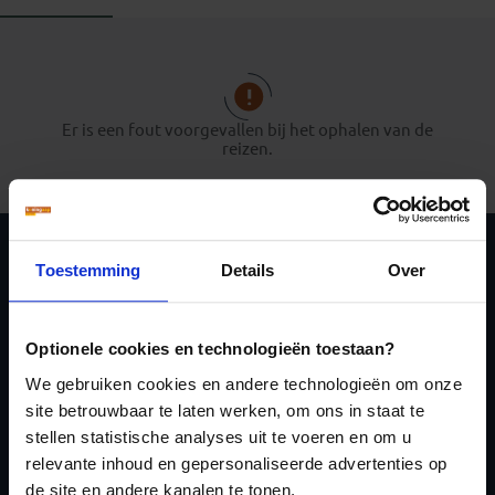
Er is een fout voorgevallen bij het ophalen van de
reizen.
Toestemming
Details
Over
Schrijf je in voor de
nieuwsbrief
Optionele cookies en technologieën toestaan?
We gebruiken cookies en andere technologieën om onze
site betrouwbaar te laten werken, om ons in staat te
stellen statistische analyses uit te voeren en om u
relevante inhoud en gepersonaliseerde advertenties op
Inschrijven
de site en andere kanalen te tonen.