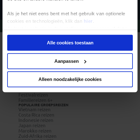
Als je het niet eens bent met het gebruik van optionele
cookies en technologieën, klik dan
hier
.
Vragen?
Bel 020-7887700
Je kunt je selectie in de instellingen aanpassen of deze
onder aan de pagina op elk gewenst moment voor de
Alle cookies toestaan
toekomst wijzigen.
REIZEN MET KONING AAP
Waarom Koning Aap?
Bestemmingen
Privacy beleid
Duurzaam toerisme
Aanpassen
Vacatures
Veelgestelde vragen
Reisverzekeringen
Alleen noodzakelijke cookies
REISTYPES
Groepsreizen
Pioniersreizen
Festivalreizen
Familiereizen 6+
POPULAIRE GROEPSREIZEN
Vietnam reizen
Costa Rica reizen
Indonesie reizen
Japan reizen
Marokko reizen
Zuid-Afrika reizen