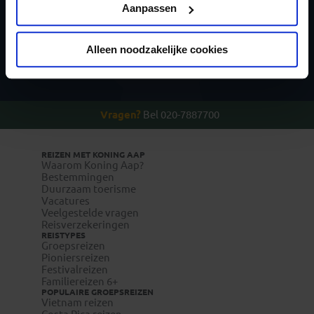
Privacy beleid
Aanpassen
Alleen noodzakelijke cookies
Inschrijven
Vragen?
Bel 020-7887700
REIZEN MET KONING AAP
Waarom Koning Aap?
Bestemmingen
Duurzaam toerisme
Vacatures
Veelgestelde vragen
Reisverzekeringen
REISTYPES
Groepsreizen
Pioniersreizen
Festivalreizen
Familiereizen 6+
POPULAIRE GROEPSREIZEN
Vietnam reizen