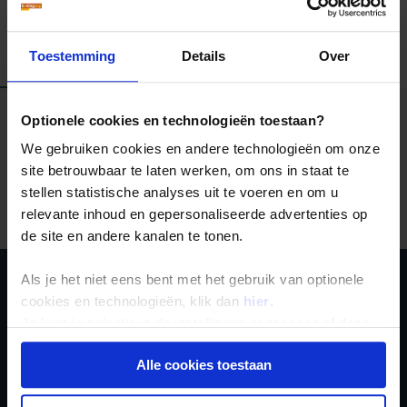
Toestemming
Details
Over
Alle reizen
Groepsreizen
Landinformatie
Optionele cookies en technologieën toestaan?
We gebruiken cookies en andere technologieën om onze
site betrouwbaar te laten werken, om ons in staat te
Er is een fout voorgevallen bij het ophalen van de
stellen statistische analyses uit te voeren en om u
reizen.
relevante inhoud en gepersonaliseerde advertenties op
de site en andere kanalen te tonen.
Als je het niet eens bent met het gebruik van optionele
Schrijf je in voor de
cookies en technologieën, klik dan
hier
.
Je kunt je selectie in de instellingen aanpassen of deze
nieuwsbrief
onder aan de pagina op elk gewenst moment voor de
Alle cookies toestaan
toekomst wijzigen.