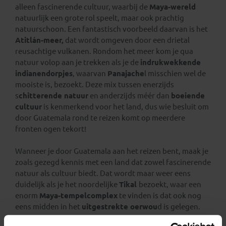
alleen fascinerende cultuur, waarbij de
Maya-wereld
natuurlijk een grote rol speelt, maar ook prachtig
natuurschoon. Een fantastisch voorbeeld daarvan is het
Atitlán-meer,
dat wordt omgeven door een drietal
reusachtige vulkanen. Rondom het meer kom je qua
natuur volop aan je trekken als je de
indrukwekkende
indianendorpjes
, waarvan
Panajache
l misschien wel de
mooiste is, bezoekt. Deze mix tussen enerzijds
s
chitterende natuur
en anderzijds méér dan
boeiende
cultuur
is kenmerkend voor het land, dus wie besluit om
door Guatemala rond te reizen komt op meerdere
fronten ogen tekort!
Wanneer je door Guatemala aan het reizen bent, maak je
zoals gezegd kennis met een land dat zowel fascinerende
natuur als cultuur biedt. Dat wordt maar weer eens
duidelijk als je het noordelijke
Tikal
bezoekt, waar een
enorm
Maya-tempelcomplex
te vinden is dat ook nog
eens midden in het
uitgestrekte oerwou
d is gelegen.