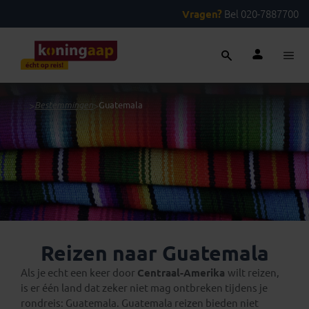
Vragen?
Bel 020-7887700
...
>
Bestemmingen
>
Guatemala
Reizen naar Guatemala
Als je echt een keer door
Centraal-Amerika
wilt reizen,
is er één land dat zeker niet mag ontbreken tijdens je
rondreis: Guatemala. Guatemala reizen bieden niet