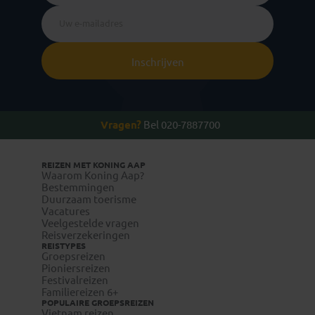
Inschrijven
Vragen?
Bel 020-7887700
REIZEN MET KONING AAP
Waarom Koning Aap?
Bestemmingen
Duurzaam toerisme
Vacatures
Veelgestelde vragen
Reisverzekeringen
REISTYPES
Groepsreizen
Pioniersreizen
Festivalreizen
Familiereizen 6+
POPULAIRE GROEPSREIZEN
Vietnam reizen