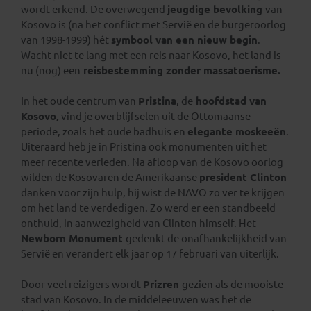
wordt erkend. De overwegend
jeugdige bevolking
van
Kosovo is (na het conflict met Servië en de burgeroorlog
van 1998-1999) hét
symbool van een nieuw begin
.
Wacht niet te lang met een reis naar Kosovo, het land is
nu (nog) een
reisbestemming zonder massatoerisme.
In het oude centrum van
Pristina
, de
hoofdstad van
Kosovo,
vind je overblijfselen uit de Ottomaanse
periode, zoals het oude badhuis en
elegante moskeeën
.
Uiteraard heb je in Pristina ook monumenten uit het
meer recente verleden. Na afloop van de Kosovo oorlog
wilden de Kosovaren de Amerikaanse
president Clinton
danken voor zijn hulp, hij wist de NAVO zo ver te krijgen
om het land te verdedigen. Zo werd er een standbeeld
onthuld, in aanwezigheid van Clinton himself. Het
Newborn Monument
gedenkt de onafhankelijkheid van
Servië en verandert elk jaar op 17 februari van uiterlijk.
Door veel reizigers wordt
Prizren
gezien als de mooiste
stad van Kosovo. In de middeleeuwen was het de