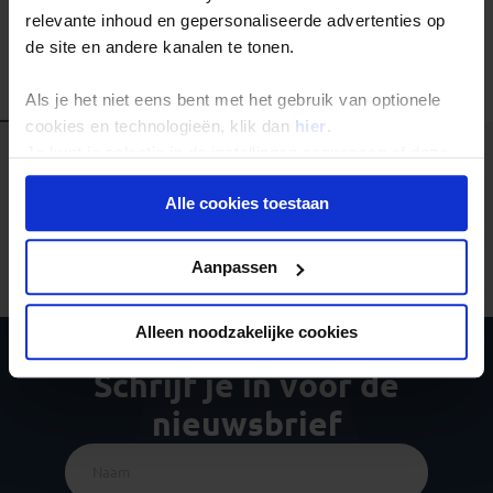
relevante inhoud en gepersonaliseerde advertenties op
de site en andere kanalen te tonen.
Alle reizen
Groepsreizen
Landinformatie
Als je het niet eens bent met het gebruik van optionele
cookies en technologieën, klik dan
hier
.
Je kunt je selectie in de instellingen aanpassen of deze
onder aan de pagina op elk gewenst moment voor de
Alle cookies toestaan
toekomst wijzigen.
Er is een fout voorgevallen bij het ophalen van de
reizen.
Privacy beleid
Aanpassen
Alleen noodzakelijke cookies
Schrijf je in voor de
nieuwsbrief