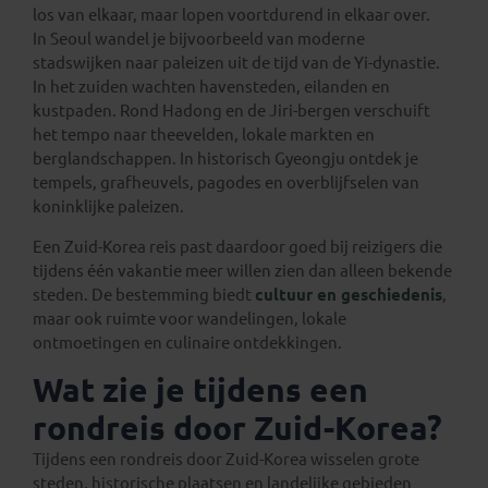
los van elkaar, maar lopen voortdurend in elkaar over.
In Seoul wandel je bijvoorbeeld van moderne
stadswijken naar paleizen uit de tijd van de Yi-dynastie.
In het zuiden wachten havensteden, eilanden en
kustpaden. Rond Hadong en de Jiri-bergen verschuift
het tempo naar theevelden, lokale markten en
berglandschappen. In historisch Gyeongju ontdek je
tempels, grafheuvels, pagodes en overblijfselen van
koninklijke paleizen.
Een Zuid-Korea reis past daardoor goed bij reizigers die
tijdens één vakantie meer willen zien dan alleen bekende
steden. De bestemming biedt
cultuur en geschiedenis
,
maar ook ruimte voor wandelingen, lokale
ontmoetingen en culinaire ontdekkingen.
Wat zie je tijdens een
rondreis door Zuid-Korea?
Tijdens een rondreis door Zuid-Korea wisselen grote
steden, historische plaatsen en landelijke gebieden