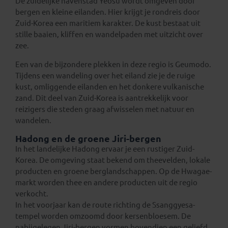
De zuidelijke havenstad Yeosu wordt omgeven door
bergen en kleine eilanden. Hier krijgt je rondreis door
Zuid-Korea een maritiem karakter. De kust bestaat uit
stille baaien, kliffen en wandelpaden met uitzicht over
zee.
Een van de bijzondere plekken in deze regio is Geumodo.
Tijdens een wandeling over het eiland zie je de ruige
kust, omliggende eilanden en het donkere vulkanische
zand. Dit deel van Zuid-Korea is aantrekkelijk voor
reizigers die steden graag afwisselen met natuur en
wandelen.
Hadong en de groene Jiri-bergen
In het landelijke Hadong ervaar je een rustiger Zuid-
Korea. De omgeving staat bekend om theevelden, lokale
producten en groene berglandschappen. Op de Hwagae-
markt worden thee en andere producten uit de regio
verkocht.
In het voorjaar kan de route richting de Ssanggyesa-
tempel worden omzoomd door kersenbloesem. De
nabijgelegen Jiri-bergen vormen bovendien een geliefd