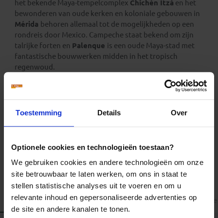
het bekende Maya-tempelcomplex
Chichén Itzá
en het
bewonderen van oude kerken en koloniale gebouwen in
Mérida
behoren allemaal tot de mogelijkheden op een
rondreis door Mexico. Campeche staat bekend om zijn
talrijke forten en
Palenque
is een oude Maya-stad met
fantastische bouwwerken midden in het tropisch
regenwoud.
Mexico telt 170.000 km² beschermd natuurgebied, 68
nationale parken, 34 biosfeerreservaten en 4 natuurlijke
monumenten. Bezoek zeker ook een van de stranden aan
Toestemming
Details
Over
de
Pacifische kust
en pak je rust tijdens de Mexico
reizen!
Optionele cookies en technologieën toestaan?
We gebruiken cookies en andere technologieën om onze
site betrouwbaar te laten werken, om ons in staat te
stellen statistische analyses uit te voeren en om u
relevante inhoud en gepersonaliseerde advertenties op
Alle reizen
Groepsreizen
Familiereizen
Landinformatie
de site en andere kanalen te tonen.