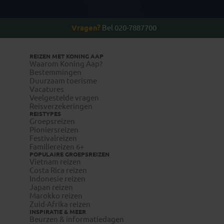
Vragen?
Bel 020-7887700
REIZEN MET KONING AAP
Waarom Koning Aap?
Bestemmingen
Duurzaam toerisme
Vacatures
Veelgestelde vragen
Reisverzekeringen
REISTYPES
Groepsreizen
Pioniersreizen
Festivalreizen
Familiereizen 6+
POPULAIRE GROEPSREIZEN
Vietnam reizen
Costa Rica reizen
Indonesie reizen
Japan reizen
Marokko reizen
Zuid-Afrika reizen
INSPIRATIE & MEER
Beurzen & informatiedagen