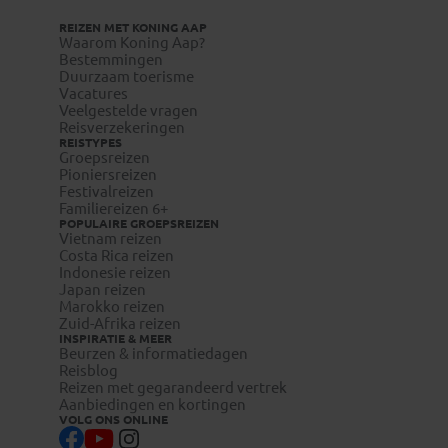
REIZEN MET KONING AAP
Waarom Koning Aap?
Bestemmingen
Duurzaam toerisme
Vacatures
Veelgestelde vragen
Reisverzekeringen
REISTYPES
Groepsreizen
Pioniersreizen
Festivalreizen
Familiereizen 6+
POPULAIRE GROEPSREIZEN
Vietnam reizen
Costa Rica reizen
Indonesie reizen
Japan reizen
Marokko reizen
Zuid-Afrika reizen
INSPIRATIE & MEER
Beurzen & informatiedagen
Reisblog
Reizen met gegarandeerd vertrek
Aanbiedingen en kortingen
VOLG ONS ONLINE