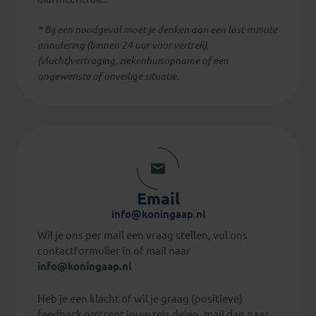
* Bij een noodgeval moet je denken aan een last-minute
annulering (binnen 24 uur voor vertrek),
(vlucht)vertraging, ziekenhuisopname of een
ongewenste of onveilige situatie.
Email
info@koningaap.nl
Wil je ons per mail een vraag stellen, vul ons
contactformulier in of mail naar
info@koningaap.nl
Heb je een klacht of wil je graag (positieve)
feedback omtrent jouw reis delen, mail dan naar