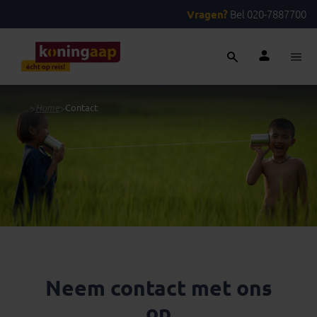
Vragen?
Bel 020-7887700
...
>
Home
>
Contact
Neem contact met ons
op