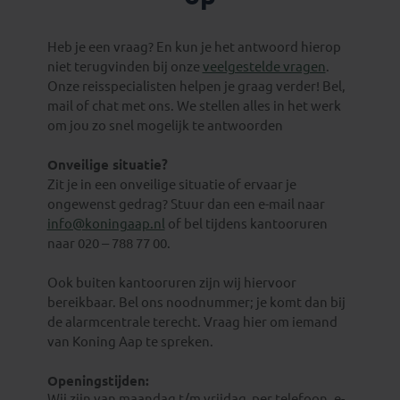
Heb je een vraag? En kun je het antwoord hierop
niet terugvinden bij onze
veelgestelde vragen
.
Onze reisspecialisten helpen je graag verder! Bel,
mail of chat met ons. We stellen alles in het werk
om jou zo snel mogelijk te antwoorden
Onveilige situatie?
Zit je in een onveilige situatie of ervaar je
ongewenst gedrag? Stuur dan een e-mail naar
info@koningaap.nl
of bel tijdens kantooruren
naar 020 – 788 77 00.
Ook buiten kantooruren zijn wij hiervoor
bereikbaar. Bel ons noodnummer; je komt dan bij
de alarmcentrale terecht. Vraag hier om iemand
van Koning Aap te spreken.
Openingstijden:
Wij zijn van maandag t/m vrijdag per telefoon, e-