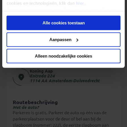
cookies en technologieën, klik dan
hier
.
persoonlijk helpen. Met een kop koffie kunnen we
dan rustig alles doornemen en weet je meteen waar
Je kunt je selectie in de instellingen aanpassen of deze
je aan toe bent. Graag willen we je verzoeken voor
onder aan de pagina op elk gewenst moment voor de
het langskomen even een afspraak te maken, zodat
Alle cookies toestaan
toekomst wijzigen.
je er zeker van bent dat de juiste landenspecialist
aanwezig is.
Privacy beleid
Aanpassen
Afspraak met een reisspecialist
Ons kantoor is gevestigd in Amsterdam
Alleen noodzakelijke cookies
(Duivendrecht). Ons adres is:
Koning Aap
Entrada 224
1114 AA Amsterdam-Duivendrecht
Routebeschrijving
Met de auto?
Parkeren is gratis. Parkeer de auto op één van de
parkeerplaatsen voor de deur of bel aan bij de
slagboom (nummer: 222), de eerste slagboom aan