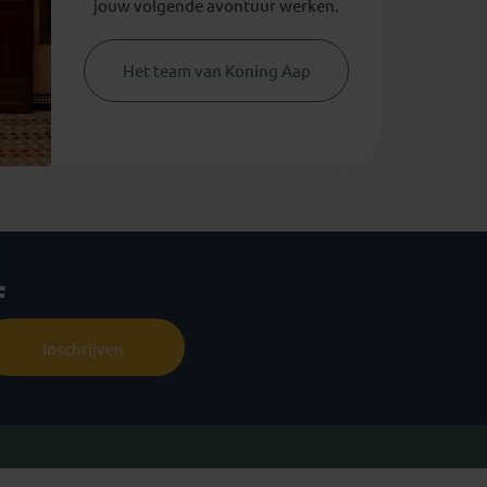
jouw volgende avontuur werken.
Het team van Koning Aap
f
Inschrijven