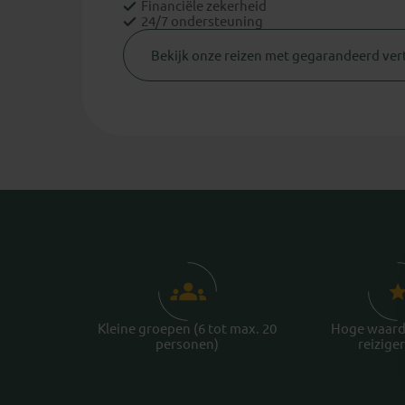
Financiële zekerheid
24/7 ondersteuning
Bekijk onze reizen met gegarandeerd ver
Kleine groepen (6 tot max. 20
Hoge waard
personen)
reiziger