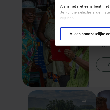
Ge
Als je het niet eens bent met
Je kunt je selectie in de in
wijzigen.
Veel va
gegar
zekerhei
Privacy beleid
o
Alleen noodzakelijke c
Geen a
erva
G