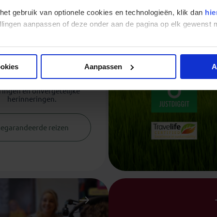
garandeerd op
 het gebruik van optionele cookies en technologieën, klik dan
hie
reis
stellingen aanpassen of deze onder aan de pagina op elk gewens
n onze reizen vertrekken al
andeerd, dus je kunt met
d uitkijken naar je vakantie
p de geplande datum.
ookies
Aanpassen
A
fzeggingen, alleen nieuwe
ringen en onvergetelijke
herinneringen.
egarandeerde reizen