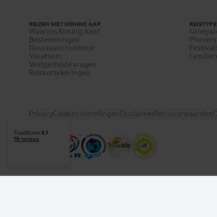
REIZEN MET KONING AAP
REISTYPE
Waarom Koning Aap?
Groepsr
Bestemmingen
Pioniers
Duurzaam toerisme
Festival
Vacatures
Familier
Veelgestelde vragen
Reisverzekeringen
Privacy
Cookies instellingen
Disclaimer
Reisvoorwaarden
C