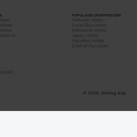
S
POPULAIRE GROEPSREIZEN
eizen
Vietnam reizen
reizen
Costa Rica reizen
reizen
Indonesie reizen
eizen 6+
Japan reizen
Marokko reizen
Zuid-Afrika reizen
ontact
© 2026, Koning Aap
Update situatie Midden-Oosten
Klik hier