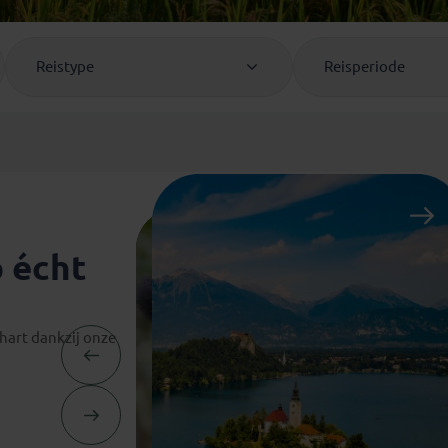
Georgië
(4)
Mexico
(4)
IJsland
(3)
Paraguay
(1)
Reistype
Reisperiode
Kosovo
(1)
Peru
(5)
Last minute reizen
Kroatië
(2)
Suriname
(1)
Letland
(3)
Litouwen
(3)
Moldavië
(1)
Montenegro
(2)
Noord-Macedonië
(1)
 écht
hart dankzij onze
Gegarandeerde reizen
Gegarandeerde reizen