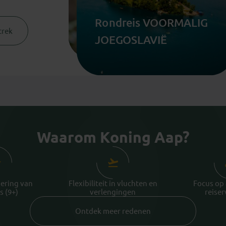
Rondreis ZUID-AFRIKA,
Rondreis
Rondreis VOORMALIG
ESWATINI & LESOTHO
MADAGASCAR kort
trek
JOEGOSLAVIË
Waarom Koning Aap?
ering van
Flexibiliteit in vluchten en
Focus op
s (9+)
verlengingen
reise
Ontdek meer redenen