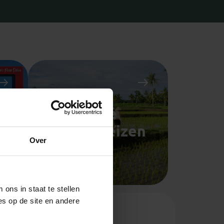
Privé
n
groepsreizen
Over
ons in staat te stellen
es op de site en andere