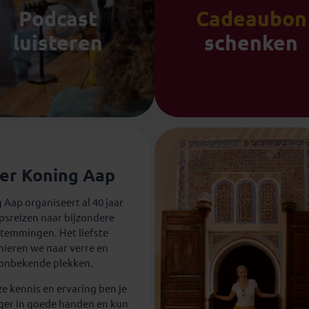
Podcast
Cadeaubon
luisteren
schenken
er Koning Aap
 Aap organiseert al 40 jaar
psreizen naar bijzondere
temmingen. Het liefste
nieren we naar verre en
onbekende plekken.
e kennis en ervaring ben je
ziger in goede handen en kun