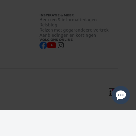
INSPIRATIE & MEER
Beurzen & informatiedagen
Reisblog
Reizen met gegarandeerd vertrek
Aanbiedingen en kortingen
VOLG ONS ONLINE