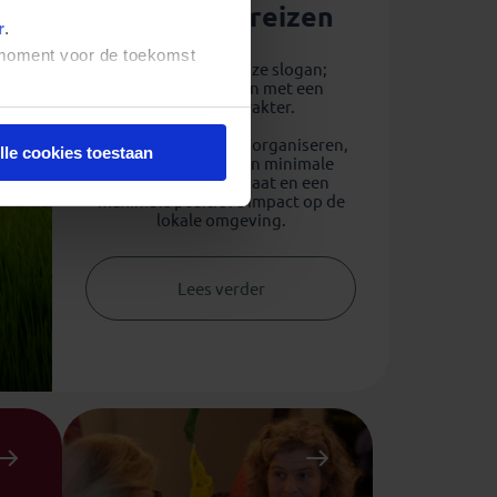
Duurzaam reizen
r
.
t moment voor de toekomst
'Écht op reis' is onze slogan;
authentieke reizen met een
duurzaam karakter.
Voor elke reis die we organiseren,
lle cookies toestaan
streven we naar een minimale
impact op het klimaat en een
maximale positieve impact op de
lokale omgeving.
Lees verder