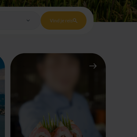
Emiraten
(1)
Vind je reis