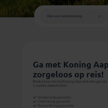
Mongolië
(1)
Tanzania
(1)
Nepal
(6)
Zimbabwe
(2)
Kies een bestemming
Oezbekistan
(3)
Zuid-Afrika
(7)
Foto
1
/
1
Singapore
(1)
Sri Lanka
(4)
Tadzjikistan
(1)
Taiwan
(1)
Thailand
(8)
Tibet
(3)
Ga met Koning Aap
zorgeloos op reis!
Boek jouw reis bij Koning Aap met een gerust 
5 unieke zekerheden:
Unieke prijsgarantie
Geld-terug-garantie
Repatriëringsgarantie