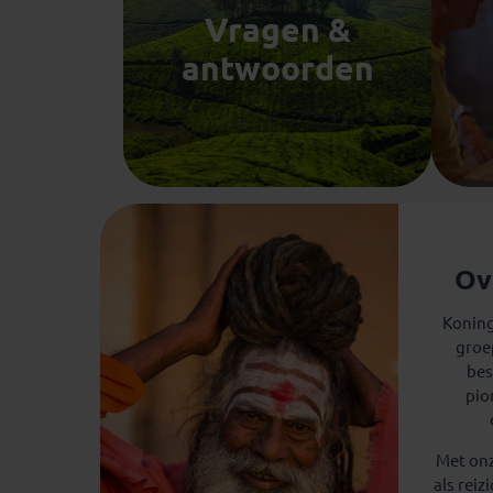
Vragen &
antwoorden
Ov
Koning
groe
bes
pio
Met onz
als rei