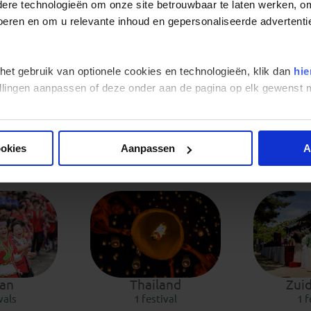
and
India
J
re technologieën om onze site betrouwbaar te laten werken, om 
ival
6 festivals
5 f
 voeren en om u relevante inhoud en gepersonaliseerde advertenti
 het gebruik van optionele cookies en technologieën, klik dan
hie
stellingen aanpassen of deze onder aan de pagina op elk gewens
co
Moldavië
Mo
ookies
Aanpassen
A
vals
3 festivals
1 f
an
Thailand
Zui
vals
1 festival
1 f