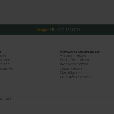
Vragen?
Bel 020-7887700
S
POPULAIRE GROEPSREIZEN
eizen
Vietnam reizen
reizen
Costa Rica reizen
reizen
Indonesie reizen
eizen 6+
Japan reizen
Marokko reizen
Zuid-Afrika reizen
ontact