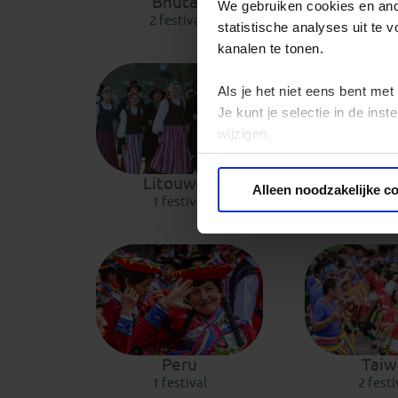
Bhutan
Estl
We gebruiken cookies en ande
2 festivals
1 fest
statistische analyses uit te
kanalen te tonen.
Als je het niet eens bent met
Je kunt je selectie in de in
wijzigen.
Privacy beleid
Litouwen
Mexi
Alleen noodzakelijke c
1 festival
2 festi
Peru
Taiw
1 festival
2 festi