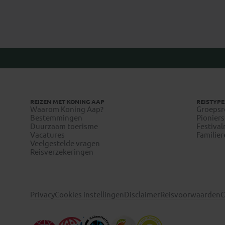
REIZEN MET KONING AAP
REISTYPE
Waarom Koning Aap?
Groepsr
Bestemmingen
Pioniers
Duurzaam toerisme
Festival
Vacatures
Familier
Veelgestelde vragen
Reisverzekeringen
Privacy
Cookies instellingen
Disclaimer
Reisvoorwaarden
C