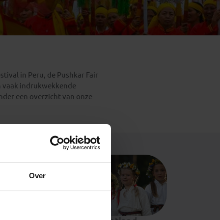
Emiraten
(1)
tival in Peru, de Pushkar Fair
zijn vaak indrukwekkende
nder een overzicht van onze
Over