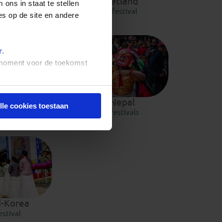
apan
Letland
ons in staat te stellen
estivals
1 festival
es op de site en andere
r
.
t moment voor de toekomst
ngolië
Nepal
lle cookies toestaan
estival
4 festivals
d-Korea
estival