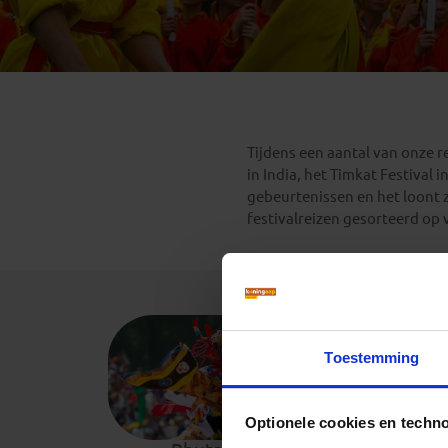
Mongolië
(1)
Tanzania
(1)
Nepal
(6)
Zimbabwe
(2)
Oezbekistan
(3)
Zuid-Afrika
(7)
Singapore
(1)
Sri Lanka
(4)
Tijdens een aantal van onze re
Tadzjikistan
(1)
in India, het Timkat Festival 
Taiwan
(1)
gebeurtenissen en het loont 
festivalreizen gesorteerd op 
Thailand
(8)
Tibet
(3)
Toestemming
Optionele cookies en techn