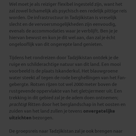
Wel moet je als reiziger flexibel ingesteld zijn, want het
zal zowel lichamelijk als psychisch een redelijk pittige reis
worden. De infrastructuur in Tadzjikistan is vreselijk
slecht en de vervoersmogelijkheden zijn eenvoudig,
evenals de accommodaties waar je verblijft. Ben je je
hiervan bewust en kun je dit wel aan, dan zal je écht
ongelooflijk van dit ongerepte land genieten.
Tijdens het rondreizen door Tadzjikistan ontdek je de
ruige en schilderachtige natuur van dit land. Een mooi
voorbeeld is de plaats Iskanderkul. Het blauwgroene
water steekt af tegen de rode berghellingen van het Fan-
gebergte. Rotsen rijzen tot wel 2000 meter boven de
rustgevende oppervlakte van het gletsjermeer uit. Een
trekking in dit gebied zal je de adem doen ontnemen;
prachtig
! Ritten door het berglandschap in het oosten en
zuiden van het land zullen je tevens
onvergetelijke
uitzichten
bezorgen.
De groepsreis naar Tadzjikistan zal je ook brengen naar