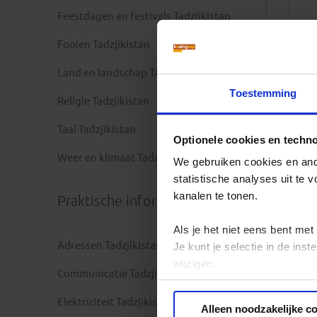
Feestdagen en festivals Tadzjikistan
Fooien Tadzjikistan
Land en landschap Tadzjikistan
Toestemming
Religie Tadzjikistan
Taal Tadzjikistan
Optionele cookies en techn
Weer en klimaat Tadzjikistan
We gebruiken cookies en ande
statistische analyses uit te
kanalen te tonen.
Praktische informatie
Als je het niet eens bent met
Adressen Tadzjikistan
Je kunt je selectie in de in
wijzigen.
Communicatie Tadzjikistan
Privacy beleid
Elektriciteit Tadzjikistan
Alleen noodzakelijke c