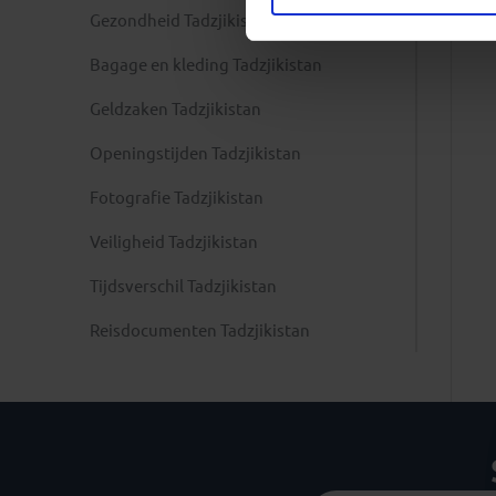
Gezondheid Tadzjikistan
Bagage en kleding Tadzjikistan
Geldzaken Tadzjikistan
Openingstijden Tadzjikistan
Fotografie Tadzjikistan
Veiligheid Tadzjikistan
Tijdsverschil Tadzjikistan
Reisdocumenten Tadzjikistan