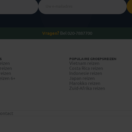
Vragen?
Bel 020-7887700
S
POPULAIRE GROEPSREIZEN
eizen
Vietnam reizen
reizen
Costa Rica reizen
reizen
Indonesie reizen
eizen 6+
Japan reizen
Marokko reizen
Zuid-Afrika reizen
ontact