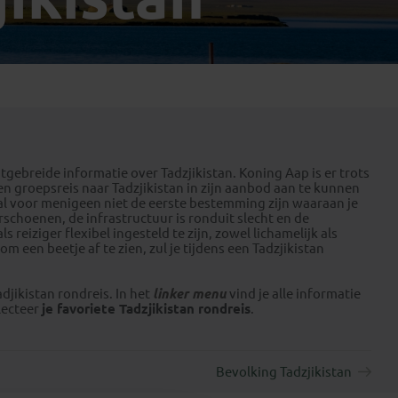
Emiraten
(1)
itgebreide informatie over Tadzjikistan. Koning Aap is er trots
en groepsreis naar Tadzjikistan in zijn aanbod aan te kunnen
zal voor menigeen niet de eerste bestemming zijn waaraan je
erschoenen, de infrastructuur is ronduit slecht en de
eiziger flexibel ingesteld te zijn, zowel lichamelijk als
om een beetje af te zien, zul je tijdens een Tadzjikistan
djikistan rondreis. In het
linker menu
vind je alle informatie
lecteer
je favoriete Tadzjikistan rondreis
.
Bevolking Tadzjikistan