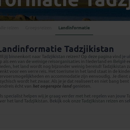
Georgië
(4)
Mexico
(4)
IJsland
(3)
Paraguay
(1)
Kosovo
(1)
Peru
(5)
Last minute reizen
Kroatië
(2)
Alle reizen
Groepsreizen
Landinformatie
Suriname
(1)
Letland
(3)
Litouwen
(3)
Landinformatie Tadzjikistan
Moldavië
(1)
il jij binnenkort naar Tadzjikistan reizen? Op deze pagina vind je u
Montenegro
(2)
p als een van de weinige reisorganisaties in Nederland en België e
ieden, het land wordt nog bijzonder weinig bereisd! Tadzjikistan 
Noord-Macedonië
(1)
enkt voor een verre reis. Het toerisme in het land staat in de kind
ervoersmogelijkheden en accommodatie zijn eenvoudig. Je dient als r
sychisch wordt het zwaar. Als je je dat realiseert en niet bang bent 
ondreis écht van
het ongerepte land
genieten.
ls specialist helpen wij je graag verder met het regelen van jouw Ta
ver het land Tadzjikistan. Bekijk ook onze
Tadzjikistan reizen
en se