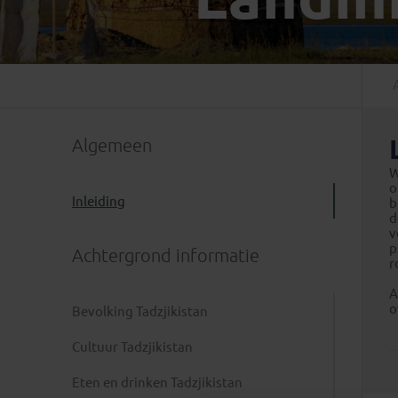
Mongolië
(1)
Tanzania
(1)
Nepal
(6)
Zimbabwe
(2)
Oezbekistan
(3)
Zuid-Afrika
(7)
Singapore
(1)
Sri Lanka
(4)
Algemeen
Tadzjikistan
(1)
Taiwan
(1)
W
o
Thailand
(8)
Inleiding
b
d
Tibet
(3)
v
p
Achtergrond informatie
r
A
o
Bevolking Tadzjikistan
Cultuur Tadzjikistan
Eten en drinken Tadzjikistan