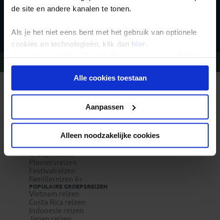
de site en andere kanalen te tonen.
Inschrijven
Als je het niet eens bent met het gebruik van optionele
cookies en technologieën, klik dan
hier
.
Je kunt je selectie in de instellingen aanpassen of deze
Vragen?
Bel 020-7887700
onder aan de pagina op elk gewenst moment voor de
Alle cookies toestaan
toekomst wijzigen.
REIZEN MET KONING AAP
Waarom Koning Aap?
Privacy beleid
Bestemmingen
Aanpassen
Duurzaam toerisme
Vacatures
Veelgestelde vragen
Alleen noodzakelijke cookies
Reisverzekeringen
REISTYPES
Groepsreizen
Pioniersreizen
Festivalreizen
Familiereizen 6+
POPULAIRE GROEPSREIZEN
Vietnam reizen
Costa Rica reizen
Indonesie reizen
Japan reizen