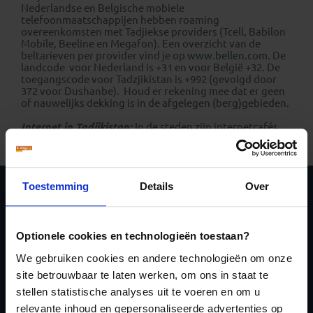
Nederlandse en Belgische mobiele
telefoonmaatschappijen hebben roaming
overeenkomsten met Tadjiekse providers (Tcell, Babilon
Mobile, Beeline en Megafon). Een overzicht van de
beltarieven per provider vind je op
www.bellen.com
. De
landcode voor Nederland is +31 en voor België +32. De
toegangscode voor Tadzjikistan is +992 (gevolgd door
372 voor Dushanbe). Houd er rekening mee dat er geen
of nauwelijks dekking is in de afgelegen (berg)gebieden.
Internet in Tadjikistan:
In de steden zijn internetcafés.
De meeste hotels hebben WiFi.
Toestemming
Details
Over
Schrijf je in voor de
nieuwsbrief
Optionele cookies en technologieën toestaan?
We gebruiken cookies en andere technologieën om onze
site betrouwbaar te laten werken, om ons in staat te
stellen statistische analyses uit te voeren en om u
relevante inhoud en gepersonaliseerde advertenties op