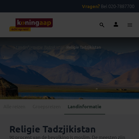
Vragen?
Bel 020-7887700
...
>
Landinformatie Tadzjikistan
>
Religie Tadzjikistan
Alle reizen
Groepsreizen
Landinformatie
Religie Tadzjikistan
90 procent van de bevolking is moslim. De meesten zijn