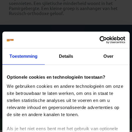
soennieten. Een sjiietische minderheid woont in het
Pamirgebergte. Een kleine groep is aanhanger van het
Russisch-orthodoxe geloof.
Schrijf je in voor de
nieuwsbrief
Toestemming
Details
Over
Optionele cookies en technologieën toestaan?
We gebruiken cookies en andere technologieën om onze
site betrouwbaar te laten werken, om ons in staat te
Inschrijven
stellen statistische analyses uit te voeren en om u
relevante inhoud en gepersonaliseerde advertenties op
de site en andere kanalen te tonen.
Vragen?
Bel 020-7887700
Als je het niet eens bent met het gebruik van optionele