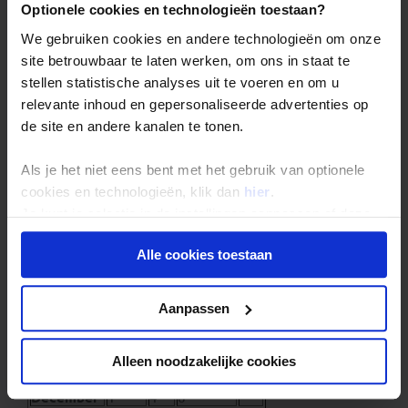
Optionele cookies en technologieën toestaan?
Juli
35
12
4
-
Augustus
34
11
3
-
We gebruiken cookies en andere technologieën om onze
September
29
10
3
-
site betrouwbaar te laten werken, om ons in staat te
Oktober
22
7
6
-
stellen statistische analyses uit te voeren en om u
November
16
6
7
-
relevante inhoud en gepersonaliseerde advertenties op
December
10
4
10
-
de site en andere kanalen te tonen.
KHOROG
Maand
T max
Zon
Neerslag
T w
Als je het niet eens bent met het gebruik van optionele
Januari
-1
4
3
-
cookies en technologieën, klik dan
hier
.
Februari
0
4
8
-
Je kunt je selectie in de instellingen aanpassen of deze
Maart
6
5
7
-
onder aan de pagina op elk gewenst moment voor de
April
15
7
7
-
Alle cookies toestaan
toekomst wijzigen.
Mei
20
9
5
-
Juni
26
12
1
-
Privacy beleid
Juli
29
12
1
-
Aanpassen
Augustus
30
11
0
-
September
26
10
0
-
Oktober
17
7
3
-
Alleen noodzakelijke cookies
November
8
6
4
-
December
1
4
6
-