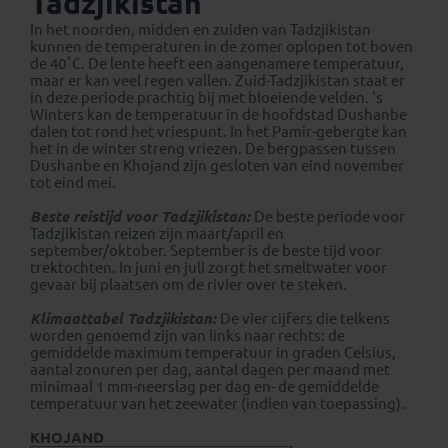
Tadzjikistan
In het noorden, midden en zuiden van Tadzjikistan
kunnen de temperaturen in de zomer oplopen tot boven
de 40˚C. De lente heeft een aangenamere temperatuur,
maar er kan veel regen vallen. Zuid-Tadzjikistan staat er
in deze periode prachtig bij met bloeiende velden. 's
Winters kan de temperatuur in de hoofdstad Dushanbe
dalen tot rond het vriespunt. In het Pamir-gebergte kan
het in de winter streng vriezen. De bergpassen tussen
Dushanbe en Khojand zijn gesloten van eind november
tot eind mei.
Beste reistijd voor Tadzjikistan:
De beste periode voor
Tadzjikistan reizen
zijn maart/april en
september/oktober. September is de beste tijd voor
trektochten. In juni en juli zorgt het smeltwater voor
gevaar bij plaatsen om de rivier over te steken.
Klimaattabel Tadzjikistan:
De vier cijfers die telkens
worden genoemd zijn van links naar rechts: de
gemiddelde maximum temperatuur in graden Celsius,
aantal zonuren per dag, aantal dagen per maand met
minimaal 1 mm-neerslag per dag en- de gemiddelde
temperatuur van het zeewater (indien van toepassing).
KHOJAND