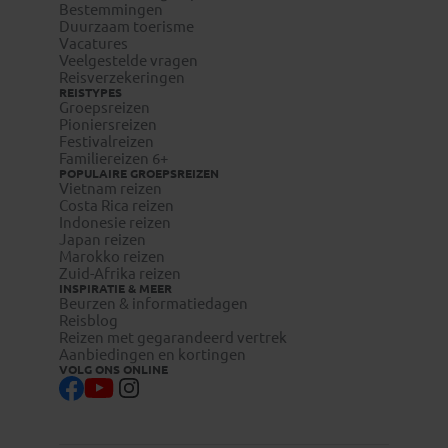
Bestemmingen
Duurzaam toerisme
Vacatures
Veelgestelde vragen
Reisverzekeringen
REISTYPES
Groepsreizen
Pioniersreizen
Festivalreizen
Familiereizen 6+
POPULAIRE GROEPSREIZEN
Vietnam reizen
Costa Rica reizen
Indonesie reizen
Japan reizen
Marokko reizen
Zuid-Afrika reizen
INSPIRATIE & MEER
Beurzen & informatiedagen
Reisblog
Reizen met gegarandeerd vertrek
Aanbiedingen en kortingen
VOLG ONS ONLINE