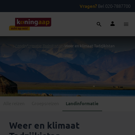
Vragen?
Bel 020-7887700
...
>
Landinformatie Tadzjikistan
>
Weer en klimaat Tadzjikistan
Alle reizen
Groepsreizen
Landinformatie
Weer en klimaat