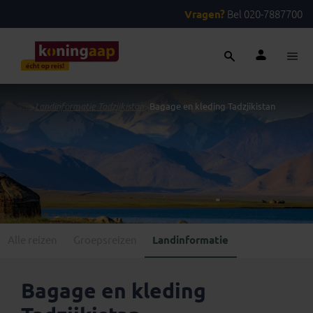
Vragen?
Bel 020-7887700
...
>
Landinformatie Tadzjikistan
>
Bagage en kleding Tadzjikistan
Alle reizen
Groepsreizen
Landinformatie
Bagage en kleding