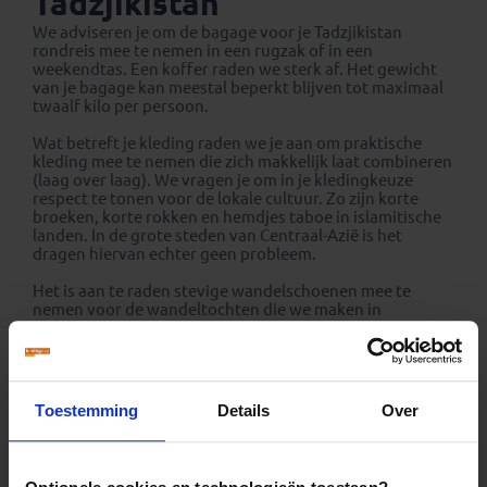
Tadzjikistan
We adviseren je om de bagage voor je
Tadzjikistan
rondreis
mee te nemen in een rugzak of in een
weekendtas. Een koffer raden we sterk af. Het gewicht
van je bagage kan meestal beperkt blijven tot maximaal
twaalf kilo per persoon.
Wat betreft je kleding raden we je aan om praktische
kleding mee te nemen die zich makkelijk laat combineren
(laag over laag). We vragen je om in je kledingkeuze
respect te tonen voor de lokale cultuur. Zo zijn korte
broeken, korte rokken en hemdjes taboe in islamitische
landen. In de grote steden van Centraal-Azië is het
dragen hiervan echter geen probleem.
Het is aan te raden stevige wandelschoenen mee te
nemen voor de wandeltochten die we maken in
Tadjikistan.
Denk bij het samenstellen van je bagage aan
bijvoorbeeld: zaklamp, waterfles, naaigerei, wasmiddel,
universeel geldige verloopstekker, reisgids, voldoende
Toestemming
Details
Over
fotomateriaal, pet, toiletartikelen, badslippers,
zwemkleding, wekker, schrijfgerei, schaartje, beker en
zakmes.