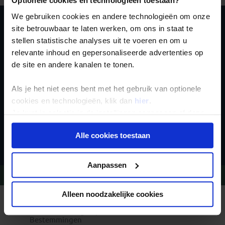
Optionele cookies en technologieën toestaan?
We gebruiken cookies en andere technologieën om onze
site betrouwbaar te laten werken, om ons in staat te
Schrijf je in voor de
stellen statistische analyses uit te voeren en om u
nieuwsbrief
relevante inhoud en gepersonaliseerde advertenties op
de site en andere kanalen te tonen.
Als je het niet eens bent met het gebruik van optionele
cookies en technologieën, klik dan
hier
.
Je kunt je selectie in de instellingen aanpassen of deze
onder aan de pagina op elk gewenst moment voor de
Inschrijven
Alle cookies toestaan
toekomst wijzigen.
Privacy beleid
Aanpassen
Vragen?
Bel 020-7887700
Alleen noodzakelijke cookies
REIZEN MET KONING AAP
Waarom Koning Aap?
Bestemmingen