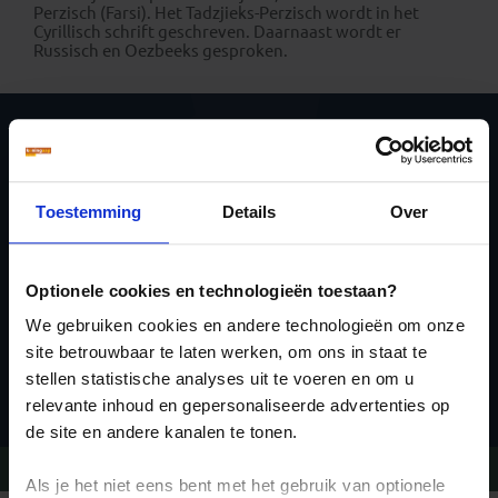
Perzisch (Farsi). Het Tadzjieks-Perzisch wordt in het
Cyrillisch schrift geschreven. Daarnaast wordt er
Russisch en Oezbeeks gesproken.
Schrijf je in voor de
nieuwsbrief
Toestemming
Details
Over
Optionele cookies en technologieën toestaan?
We gebruiken cookies en andere technologieën om onze
site betrouwbaar te laten werken, om ons in staat te
Inschrijven
stellen statistische analyses uit te voeren en om u
relevante inhoud en gepersonaliseerde advertenties op
de site en andere kanalen te tonen.
Vragen?
Bel 020-7887700
Als je het niet eens bent met het gebruik van optionele