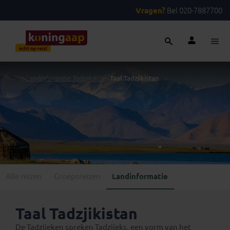
Vragen?
Bel 020-7887700
...
>
Landinformatie Tadzjikistan
>
Taal Tadzjikistan
Alle reizen
Groepsreizen
Landinformatie
Taal Tadzjikistan
De Tadzjieken spreken Tadzjieks, een vorm van het