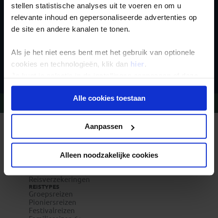
stellen statistische analyses uit te voeren en om u
relevante inhoud en gepersonaliseerde advertenties op
de site en andere kanalen te tonen.
Als je het niet eens bent met het gebruik van optionele
Inschrijven
cookies en technologieën, klik dan
hier
.
Je kunt je selectie in de instellingen aanpassen of deze
onder aan de pagina op elk gewenst moment voor de
Alle cookies toestaan
toekomst wijzigen.
Vragen?
Bel 020-7887700
Privacy beleid
Aanpassen
REIZEN MET KONING AAP
Waarom Koning Aap?
Bestemmingen
Duurzaam toerisme
Alleen noodzakelijke cookies
Vacatures
Veelgestelde vragen
Reisverzekeringen
REISTYPES
Groepsreizen
Pioniersreizen
Festivalreizen