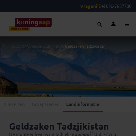
Vragen?
Bel 020-7887700
...
>
Landinformatie Tadzjikistan
>
Geldzaken Tadzjikistan
Alle reizen
Groepsreizen
Landinformatie
Geldzaken Tadzjikistan
De munteenheid is de Tadjiekse
somani
(TJS). Er zijn