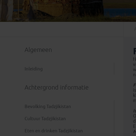
Mongolië
(1)
Tanzania
(1)
Nepal
(6)
Zimbabwe
(2)
Oezbekistan
(3)
Zuid-Afrika
(7)
Singapore
(1)
Sri Lanka
(4)
Algemeen
Tadzjikistan
(1)
Taiwan
(1)
N
v
Thailand
(8)
Inleiding
w
n
Tibet
(3)
F
Achtergrond informatie
i
k
m
Bevolking Tadzjikistan
I
O
Cultuur Tadzjikistan
d
E
Eten en drinken Tadzjikistan
M