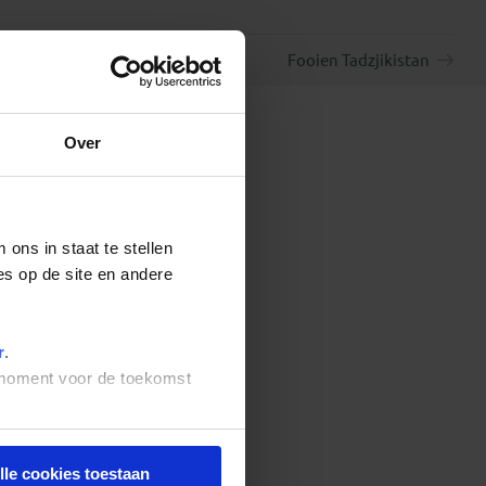
Fooien Tadzjikistan
Over
ons in staat te stellen
es op de site en andere
r
.
t moment voor de toekomst
lle cookies toestaan