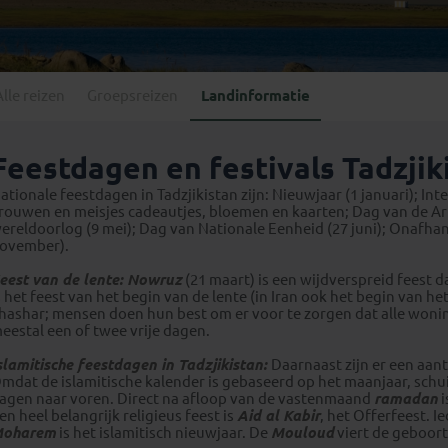
Georgië
(4)
Mexico
(4)
IJsland
(3)
Paraguay
(1)
Kosovo
(1)
Peru
(5)
Last minute reizen
Kroatië
(2)
Alle reizen
Groepsreizen
Landinformatie
Suriname
(1)
Letland
(3)
Litouwen
(3)
Feestdagen en festivals Tadzjik
Moldavië
(1)
ationale feestdagen in Tadzjikistan zijn: Nieuwjaar (1 januari); I
Montenegro
(2)
rouwen en meisjes cadeautjes, bloemen en kaarten; Dag van de Ar
ereldoorlog (9 mei); Dag van Nationale Eenheid (27 juni); Onafha
Noord-Macedonië
(1)
ovember).
eest van de lente:
Nowruz
(21 maart) is een wijdverspreid feest d
s het feest van het begin van de lente (in Iran ook het begin van h
hashar; mensen doen hun best om er voor te zorgen dat alle wonin
eestal een of twee vrije dagen.
slamitische feestdagen in Tadzjikistan:
Daarnaast zijn er een aan
mdat de islamitische kalender is gebaseerd op het maanjaar, schuiv
agen naar voren. Direct na afloop van de vastenmaand
ramadan
i
en heel belangrijk religieus feest is
Aid al Kabir
, het Offerfeest. I
oharem
is het islamitisch nieuwjaar. De
Mouloud
viert de geboor