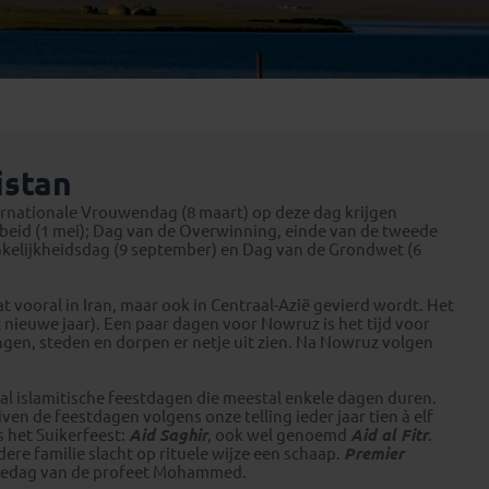
Emiraten
(1)
istan
nternationale Vrouwendag (8 maart) op deze dag krijgen
beid (1 mei); Dag van de Overwinning, einde van de tweede
nkelijkheidsdag (9 september) en Dag van de Grondwet (6
at vooral in Iran, maar ook in Centraal-Azië gevierd wordt. Het
et nieuwe jaar). Een paar dagen voor Nowruz is het tijd voor
gen, steden en dorpen er netje uit zien. Na Nowruz volgen
tal islamitische feestdagen die meestal enkele dagen duren.
en de feestdagen volgens onze telling ieder jaar tien à elf
s het Suikerfeest:
Aid Saghir
, ook wel genoemd
Aid al Fitr
.
edere familie slacht op rituele wijze een schaap.
Premier
tedag van de profeet Mohammed.