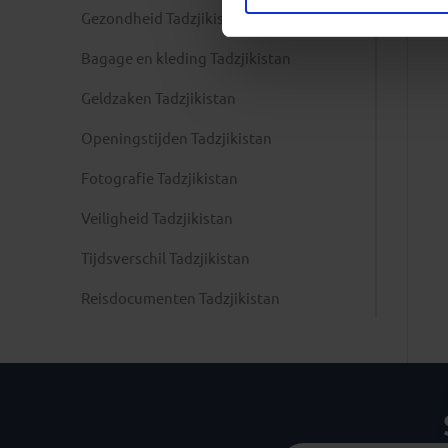
Gezondheid Tadzjikistan
Bagage en kleding Tadzjikistan
Geldzaken Tadzjikistan
Openingstijden Tadzjikistan
Fotografie Tadzjikistan
Veiligheid Tadzjikistan
Tijdsverschil Tadzjikistan
Reisdocumenten Tadzjikistan