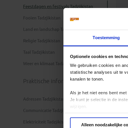
Feestdagen en festivals Tadzjikistan
Fooien Tadzjikistan
Land en landschap Tadzjikistan
Toestemming
Religie Tadzjikistan
Taal Tadzjikistan
Optionele cookies en techn
Weer en klimaat Tadzjikistan
We gebruiken cookies en ande
statistische analyses uit te
kanalen te tonen.
Praktische informatie
Als je het niet eens bent met
Adressen Tadzjikistan
Je kunt je selectie in de in
wijzigen.
Communicatie Tadzjikistan
Privacy beleid
Elektriciteit Tadzjikistan
Alleen noodzakelijke c