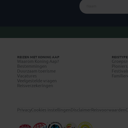
REIZEN MET KONING AAP
REISTYPE
Waarom Koning Aap?
Groepsr
Bestemmingen
Pioniers
Duurzaam toerisme
Festival
Vacatures
Familier
Veelgestelde vragen
Reisverzekeringen
Privacy
Cookies instellingen
Disclaimer
Reisvoorwaarden
C