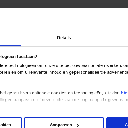
Eten en drinken Tadzjikistan
Details
ologieën toestaan?
re technologieën om onze site betrouwbaar te laten werken, om 
 voeren en om u relevante inhoud en gepersonaliseerde advertenti
 het gebruik van optionele cookies en technologieën, klik dan
hie
stellingen aanpassen of deze onder aan de pagina op elk gewens
ookies
Aanpassen
A