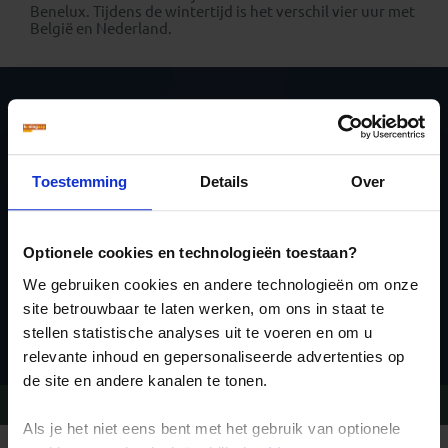
Benelux. Tijdens de wintertijd is het verschil vier uur met
België en Nederland.
Schrijf je in voor de
nieuwsbrief
Toestemming
Details
Over
Optionele cookies en technologieën toestaan?
We gebruiken cookies en andere technologieën om onze
site betrouwbaar te laten werken, om ons in staat te
Inschrijven
stellen statistische analyses uit te voeren en om u
relevante inhoud en gepersonaliseerde advertenties op
de site en andere kanalen te tonen.
Vragen?
Bel 020-7887700
Als je het niet eens bent met het gebruik van optionele