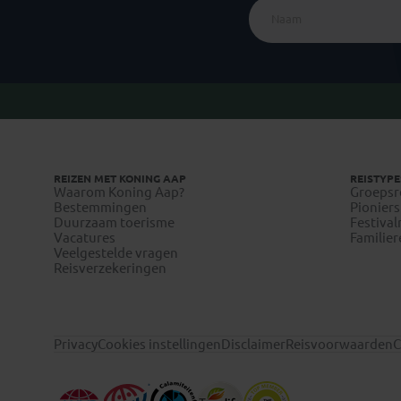
REIZEN MET KONING AAP
REISTYPE
Waarom Koning Aap?
Groepsr
Bestemmingen
Pioniers
Duurzaam toerisme
Festival
Vacatures
Familier
Veelgestelde vragen
Reisverzekeringen
Privacy
Cookies instellingen
Disclaimer
Reisvoorwaarden
C