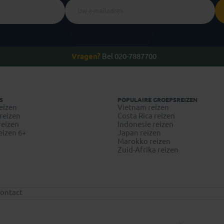
Vragen?
Bel 020-7887700
S
POPULAIRE GROEPSREIZEN
eizen
Vietnam reizen
reizen
Costa Rica reizen
reizen
Indonesie reizen
eizen 6+
Japan reizen
Marokko reizen
Zuid-Afrika reizen
ontact