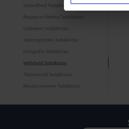
Gezondheid Tadzjikistan
Bagage en kleding Tadzjikistan
Geldzaken Tadzjikistan
Openingstijden Tadzjikistan
Fotografie Tadzjikistan
Veiligheid Tadzjikistan
Tijdsverschil Tadzjikistan
Reisdocumenten Tadzjikistan