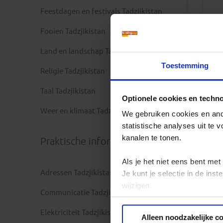
Feestdagen en festivals Tadzjikistan
Fooien Tadzjikistan
Land en landschap Tadzjikistan
Toestemming
Religie Tadzjikistan
Taal Tadzjikistan
Optionele cookies en techn
Weer en klimaat Tadzjikistan
We gebruiken cookies en ande
statistische analyses uit te
kanalen te tonen.
Praktische informatie
Als je het niet eens bent met
Adressen Tadzjikistan
Je kunt je selectie in de in
wijzigen.
Communicatie Tadzjikistan
Privacy beleid
Elektriciteit Tadzjikistan
Alleen noodzakelijke c