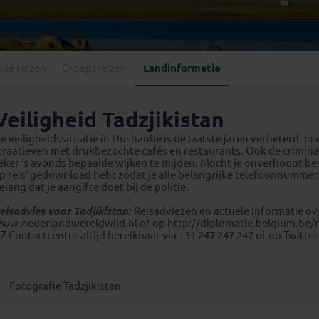
Georgië
(4)
Mexico
(4)
IJsland
(3)
Paraguay
(1)
Kosovo
(1)
Peru
(5)
Last minute reizen
Kroatië
(2)
Alle reizen
Groepsreizen
Landinformatie
Suriname
(1)
Letland
(3)
Litouwen
(3)
Veiligheid Tadzjikistan
Moldavië
(1)
e veiligheidssituatie in Dushanbe is de laatste jaren verbeterd. I
Montenegro
(2)
traatleven met drukbezochte cafés en restaurants. Ook de crimina
eker ’s avonds bepaalde wijken te mijden. Mocht je onverhoopt be
Noord-Macedonië
(1)
p reis’ gedownload hebt zodat je alle belangrijke telefoonnummers
elang dat je aangifte doet bij de politie.
eisadvies voor Tadjikistan:
Reisadviezen en actuele informatie over
ww.nederlandwereldwijd.nl
of op
http://diplomatie.belgium.be/n
Z Contactcenter altijd bereikbaar via +31 247 247 247 of op Twitter
Fotografie Tadzjikistan