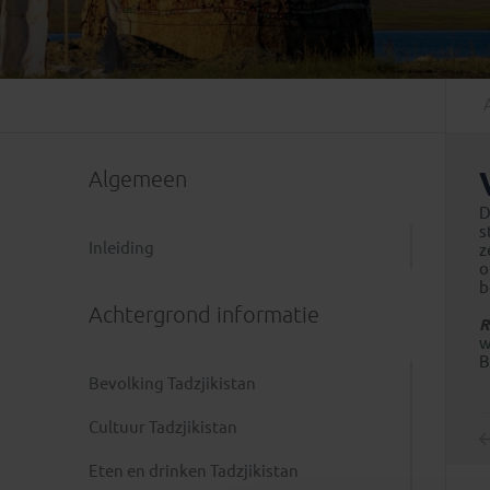
Mongolië
(1)
Tanzania
(1)
Nepal
(6)
Zimbabwe
(2)
Oezbekistan
(3)
Zuid-Afrika
(7)
Singapore
(1)
Sri Lanka
(4)
Algemeen
Tadzjikistan
(1)
Taiwan
(1)
D
s
Thailand
(8)
Inleiding
z
o
Tibet
(3)
b
Achtergrond informatie
R
w
B
Bevolking Tadzjikistan
Cultuur Tadzjikistan
Eten en drinken Tadzjikistan