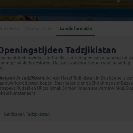
Georgië
(4)
Mexico
(4)
IJsland
(3)
Paraguay
(1)
Kosovo
(1)
Peru
(5)
Last minute reizen
Kroatië
(2)
Alle reizen
Groepsreizen
Landinformatie
Suriname
(1)
Letland
(3)
Litouwen
(3)
Openingstijden Tadzjikistan
Moldavië
(1)
evensmiddelenwinkels in Tadjikistan zijn open van maandag tot zat
Montenegro
(2)
ommige winkels gesloten. Het postkantoor is open van maandag - vr
ur.
Noord-Macedonië
(1)
hoppen in Tadjikistan:
Achter Hotel Tadjikistan in Dushanbe is ee
andwerkproducten kopen. Daarnaast is er de Shokhmansur Bazaa
rospekt Rudaki en Ulitsa Ismail Somoni is een souvernirwinkel. De
okale kunstenaars.
Geldzaken Tadzjikistan