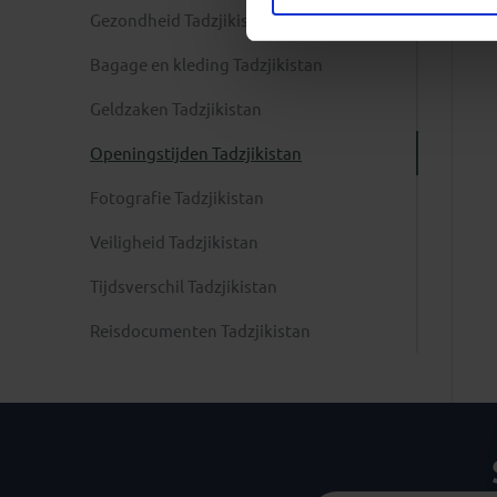
Gezondheid Tadzjikistan
Bagage en kleding Tadzjikistan
Geldzaken Tadzjikistan
Openingstijden Tadzjikistan
Fotografie Tadzjikistan
Veiligheid Tadzjikistan
Tijdsverschil Tadzjikistan
Reisdocumenten Tadzjikistan