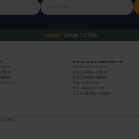
Vragen?
Bel 020-7887700
S
POPULAIRE GROEPSREIZEN
eizen
Vietnam reizen
reizen
Costa Rica reizen
reizen
Indonesie reizen
eizen 6+
Japan reizen
Marokko reizen
Zuid-Afrika reizen
ontact