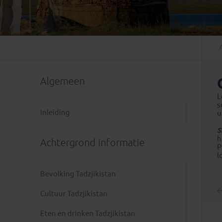
Mongolië
(1)
Tanzania
(1)
Nepal
(6)
Zimbabwe
(2)
Oezbekistan
(3)
Zuid-Afrika
(7)
Singapore
(1)
Sri Lanka
(4)
Algemeen
Tadzjikistan
(1)
Taiwan
(1)
L
s
Thailand
(8)
Inleiding
u
Tibet
(3)
S
h
Achtergrond informatie
P
l
Bevolking Tadzjikistan
Cultuur Tadzjikistan
Eten en drinken Tadzjikistan