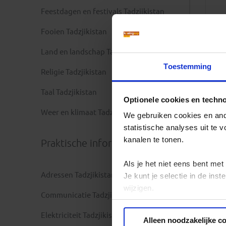
Feestdagen en festivals Tadzjikistan
Fooien Tadzjikistan
Land en landschap Tadzjikistan
Toestemming
Religie Tadzjikistan
Taal Tadzjikistan
Optionele cookies en techn
Weer en klimaat Tadzjikistan
We gebruiken cookies en ande
statistische analyses uit te
kanalen te tonen.
Praktische informatie
Als je het niet eens bent met
Adressen Tadzjikistan
Je kunt je selectie in de in
wijzigen.
Communicatie Tadzjikistan
Privacy beleid
Elektriciteit Tadzjikistan
Alleen noodzakelijke c