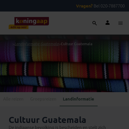
Vragen?
Bel 020-7887700
...
>
Landinformatie Guatemala
>
Cultuur Guatemala
Alle reizen
Groepsreizen
Landinformatie
Cultuur Guatemala
De indiaanse bevolking is bescheiden en stelt zich