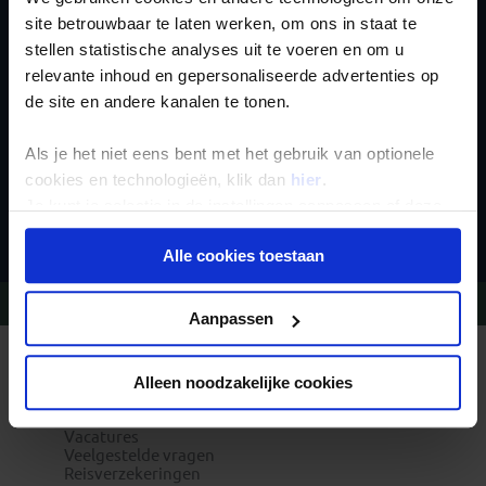
Schrijf je in voor de
site betrouwbaar te laten werken, om ons in staat te
nieuwsbrief
stellen statistische analyses uit te voeren en om u
relevante inhoud en gepersonaliseerde advertenties op
de site en andere kanalen te tonen.
Als je het niet eens bent met het gebruik van optionele
cookies en technologieën, klik dan
hier
.
Je kunt je selectie in de instellingen aanpassen of deze
Inschrijven
onder aan de pagina op elk gewenst moment voor de
Alle cookies toestaan
toekomst wijzigen.
Vragen?
Bel 020-7887700
Privacy beleid
Aanpassen
REIZEN MET KONING AAP
Waarom Koning Aap?
Alleen noodzakelijke cookies
Bestemmingen
Duurzaam toerisme
Vacatures
Veelgestelde vragen
Reisverzekeringen