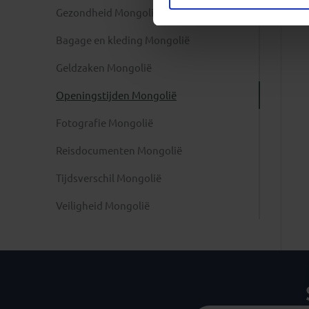
Gezondheid Mongolië
Bagage en kleding Mongolië
Geldzaken Mongolië
Openingstijden Mongolië
Fotografie Mongolië
Reisdocumenten Mongolië
Tijdsverschil Mongolië
Veiligheid Mongolië