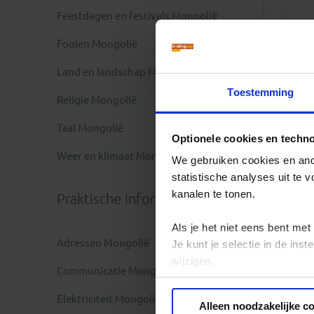
Feestdagen en festivals Mongolië
Fooien Mongolië
Land en landschap Mongolië
Toestemming
Religie Mongolië
Taal Mongolië
Optionele cookies en techn
Weer en klimaat Mongolië
We gebruiken cookies en ande
statistische analyses uit te
kanalen te tonen.
Praktische informatie
Als je het niet eens bent met
Adressen Mongolië
Je kunt je selectie in de in
wijzigen.
Communicatie Mongolië
Privacy beleid
Elektriciteit Mongolië
Alleen noodzakelijke c