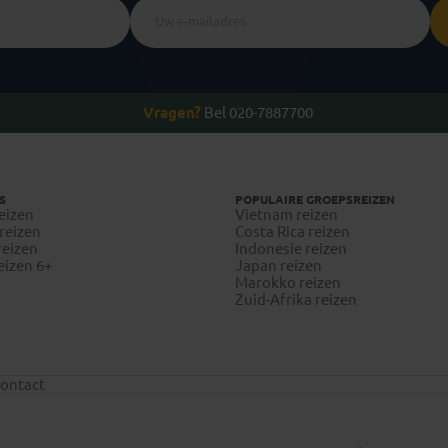
Vragen?
Bel 020-7887700
S
POPULAIRE GROEPSREIZEN
eizen
Vietnam reizen
reizen
Costa Rica reizen
reizen
Indonesie reizen
eizen 6+
Japan reizen
Marokko reizen
Zuid-Afrika reizen
ontact