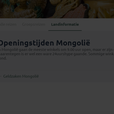
Georgië
(4)
Mexico
(4)
IJsland
(3)
Paraguay
(1)
Kosovo
(1)
Peru
(5)
Last minute reizen
Kroatië
(2)
Alle reizen
Groepsreizen
Landinformatie
Suriname
(1)
Letland
(3)
Litouwen
(3)
Openingstijden Mongolië
Moldavië
(1)
n Mongolië gaan de meeste winkels om 9.00 uur open, maar er zijn 
Montenegro
(2)
aarentegen is er wel een ware 24uurshype gaande. Sommige winkels
ond.
Noord-Macedonië
(1)
Geldzaken Mongolië