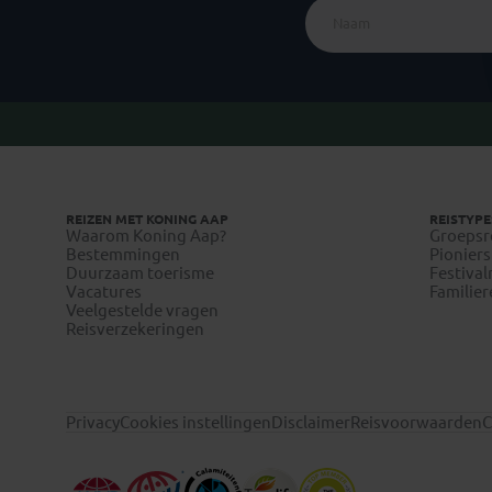
REIZEN MET KONING AAP
REISTYPE
Waarom Koning Aap?
Groepsr
Bestemmingen
Pioniers
Duurzaam toerisme
Festival
Vacatures
Familier
Veelgestelde vragen
Reisverzekeringen
Privacy
Cookies instellingen
Disclaimer
Reisvoorwaarden
C