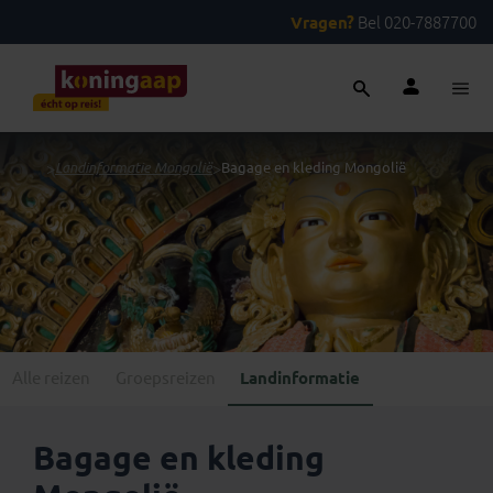
Vragen?
Bel 020-7887700
...
>
Landinformatie Mongolië
>
Bagage en kleding Mongolië
Alle reizen
Groepsreizen
Landinformatie
Bagage en kleding