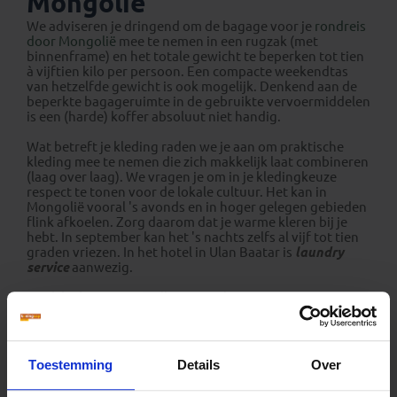
Mongolië
We adviseren je dringend om de bagage voor je
rondreis
door Mongolië
mee te nemen in een rugzak (met
binnenframe) en het totale gewicht te beperken tot tien
à vijftien kilo per persoon. Een compacte weekendtas
van hetzelfde gewicht is ook mogelijk. Denkend aan de
beperkte bagageruimte in de gebruikte vervoermiddelen
is een (harde) koffer absoluut niet handig.
Wat betreft je kleding raden we je aan om praktische
kleding mee te nemen die zich makkelijk laat combineren
(laag over laag). We vragen je om in je kledingkeuze
respect te tonen voor de lokale cultuur. Het kan in
Mongolië vooral 's avonds en in hoger gelegen gebieden
flink afkoelen. Zorg daarom dat je warme kleren bij je
hebt. In september kan het 's nachts zelfs al vijf tot tien
graden vriezen. In het hotel in Ulan Baatar is
laundry
service
aanwezig.
Denk bij het samenstellen van je bagage aan
bijvoorbeeld: lakenzak, handdoek, goede
wandelschoenen, regenjas, zaklamp, waterfles,
naaigerei, wasmiddel, muggenspray, reisgids, voldoende
fotomateriaal, toiletartikelen (waaronder een rol
Toestemming
Details
Over
toiletpapier), badslippers, zwemkleding, schrijfgerei,
schaartje, beker en zakmes.