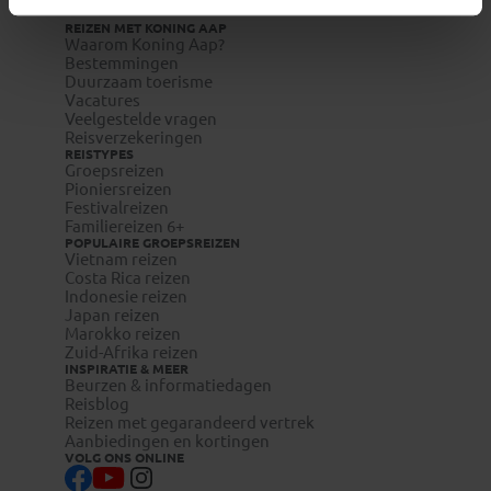
REIZEN MET KONING AAP
Waarom Koning Aap?
Bestemmingen
Duurzaam toerisme
Vacatures
Veelgestelde vragen
Reisverzekeringen
REISTYPES
Groepsreizen
Pioniersreizen
Festivalreizen
Familiereizen 6+
POPULAIRE GROEPSREIZEN
Vietnam reizen
Costa Rica reizen
Indonesie reizen
Japan reizen
Marokko reizen
Zuid-Afrika reizen
INSPIRATIE & MEER
Beurzen & informatiedagen
Reisblog
Reizen met gegarandeerd vertrek
Aanbiedingen en kortingen
VOLG ONS ONLINE