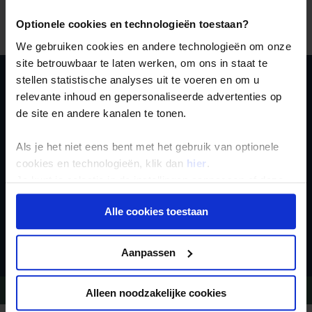
Het is niet nodig om voor deze reis tenten of
Optionele cookies en technologieën toestaan?
muskietennetten mee te nemen.
We gebruiken cookies en andere technologieën om onze
site betrouwbaar te laten werken, om ons in staat te
stellen statistische analyses uit te voeren en om u
Schrijf je in voor de
relevante inhoud en gepersonaliseerde advertenties op
de site en andere kanalen te tonen.
nieuwsbrief
Als je het niet eens bent met het gebruik van optionele
cookies en technologieën, klik dan
hier
.
Je kunt je selectie in de instellingen aanpassen of deze
onder aan de pagina op elk gewenst moment voor de
Alle cookies toestaan
toekomst wijzigen.
Inschrijven
Privacy beleid
Aanpassen
Vragen?
Bel 020-7887700
Alleen noodzakelijke cookies