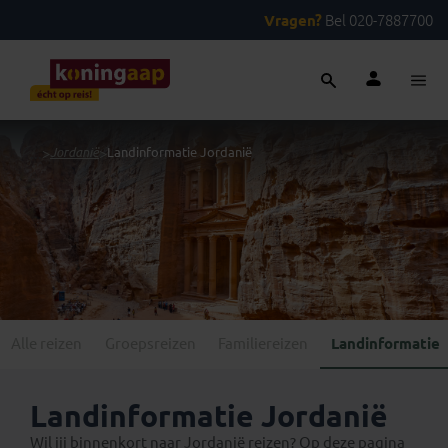
Vragen?
Bel 020-7887700
...
>
Jordanië
>
Landinformatie Jordanië
Alle reizen
Groepsreizen
Familiereizen
Landinformatie
Landinformatie Jordanië
Wil jij binnenkort naar Jordanië reizen? Op deze pagina