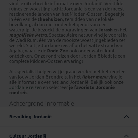
vind je uitgebreide informatie over Jordanië. Verstilde
ruïnes en woestijnpracht; Jordanië is een van de meest
fascinerende landen van het Midden-Oosten. Begeef je
in één van de
theehuizen
, temidden van de lokale
bevolking, al dan niet onder het genot van een
waterpijp. Je bezoekt de opgravingen van
Jerash
en het
magnifieke Petra
. Spectaculaire natuur vind je vooral in
de Wadi Rum, één van de mooiste woestijngebieden ter
wereld. Sluit je Jordanië reis af op het witte strand van
Aqaba, waar je de
Rode Zee
ook onder water kunt
ontdekken. Onze rondreizen door Jordanië biedt je een
complete Midden-Oosten ervaring!
Als specialist helpen wij je graag verder met het regelen
van jouw Jordanië rondreis. In het
linker menu
vind je
alle informatie over het land Jordanië. Bekijk ook onze
Jordanië reizen
en selecteer
je favoriete Jordanië
rondreis
.
Achtergrond informatie
Bevolking Jordanië
Jordanië heeft een oppervlakte van 89.342 km² (2,2 maal
Nederland en 3 maal België) en telt officieel zo’n 10
Cultuur Jordanië