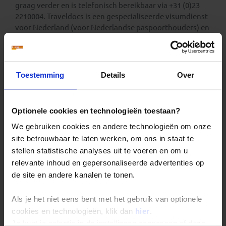
graag verder en is telefonisch bereikbaar via +31 (0)23
2210004. Traveldocs is een gespecialiseerde visumdienst
voor Nederland (voor Nederlandse paspoorthouders) en
België (voor Belgische paspoorthouders).
Kijk op de website van Traveldocs voor meer informatie:
- Nederlandse reizigers bezoeken:
visum-
Toestemming
Details
Over
legalisatie.nl/koningaap-nl
- Belgische reizigers bezoeken:
visum-
legalisatie.nl/koningaap-be
Optionele cookies en technologieën toestaan?
We gebruiken cookies en andere technologieën om onze
Reizigers die niet beschikken over de Nederlandse of
Belgische nationaliteit, dienen zelf contact op te
site betrouwbaar te laten werken, om ons in staat te
nemen met de betreffende ambassade(s) en hun
stellen statistische analyses uit te voeren en om u
eventuele visum te regelen.
relevante inhoud en gepersonaliseerde advertenties op
de site en andere kanalen te tonen.
Reizigers met meereizende kinderen onder de 18 jaar
dienen zelf bij de betreffende ambassade te infomeren
Als je het niet eens bent met het gebruik van optionele
naar eventuele aanvullende toelatingseisen.
cookies en technologieën, klik dan
hier
.
Je kunt je selectie in de instellingen aanpassen of deze