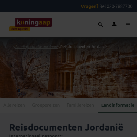
Vragen?
Bel 020-7887700
...
>
Landinformatie Jordanië
>
Reisdocumenten Jordanië
Alle reizen
Groepsreizen
Familiereizen
Landinformatie
Reisdocumenten Jordanië
Internationaal paspoort: