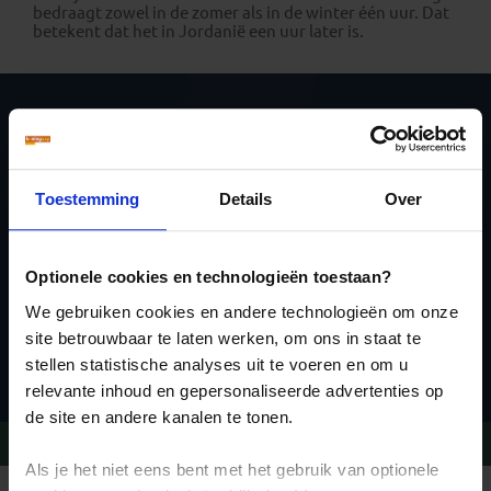
bedraagt zowel in de zomer als in de winter één uur. Dat
betekent dat het in Jordanië een uur later is.
Schrijf je in voor de
nieuwsbrief
Toestemming
Details
Over
Optionele cookies en technologieën toestaan?
We gebruiken cookies en andere technologieën om onze
site betrouwbaar te laten werken, om ons in staat te
Inschrijven
stellen statistische analyses uit te voeren en om u
relevante inhoud en gepersonaliseerde advertenties op
de site en andere kanalen te tonen.
Vragen?
Bel 020-7887700
Als je het niet eens bent met het gebruik van optionele