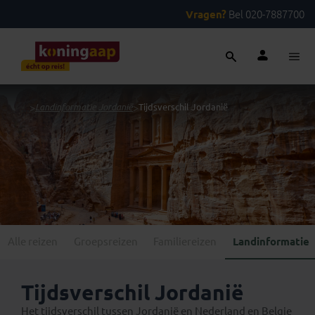
Vragen?
Bel 020-7887700
...
>
Landinformatie Jordanië
>
Tijdsverschil Jordanië
Alle reizen
Groepsreizen
Familiereizen
Landinformatie
Tijdsverschil Jordanië
Het tijdsverschil tussen Jordanië en Nederland en Belgie