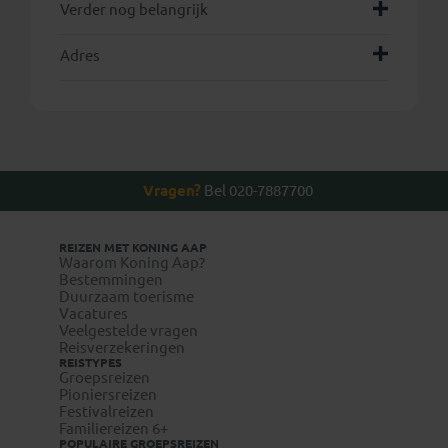
Verder nog belangrijk
Adres
Vragen?
Bel 020-7887700
REIZEN MET KONING AAP
Waarom Koning Aap?
Bestemmingen
Duurzaam toerisme
Vacatures
Veelgestelde vragen
Reisverzekeringen
REISTYPES
Groepsreizen
Pioniersreizen
Festivalreizen
Familiereizen 6+
POPULAIRE GROEPSREIZEN