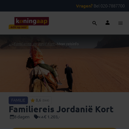
Vragen?
Bel 020-7887700
...
>
Familiereis Jordanië Kort
>
Meer reisinfo
FAMILIE
8,6
(544)
Familiereis Jordanië Kort
8 dagen
€ 1.203,-
v.a.