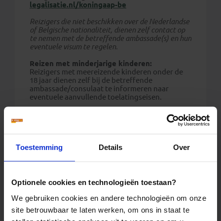
legalisatie.nl/koningaap-be
Reizigers die niet beschikken over de Nederlandse
of Belgische nationaliteit, dienen zelf contact op
te nemen met de betreffende ambassade(s) en hun
eventuele visum te regelen.
Reizen met minderjarige kinderen:
Reizigers met meereizende kinderen onder de
18 jaar dienen zelf bij de betreffende
ambassade/consulaat te informeren naar
eventuele aanvullende toelatingseisen.
Meereizen kind met ouder met andere
achternaam:
Wanneer een kind meereist met een ouder met
een andere achternaam dan kan gecontroleerd
worden of er daadwerkelijk een ouder-
Toestemming
Details
Over
kindrelatie is. Doel van deze extra controle is
om kind ontvoeringen tegen te gaan.
Sommige landen eisen een verklaring waaruit
Optionele cookies en technologieën toestaan?
blijkt dat de meereizende volwassene ook
daadwerkelijk de ouder is of het gezag heeft.
We gebruiken cookies en andere technologieën om onze
Informeer hiernaar bij de ambassade of het
site betrouwbaar te laten werken, om ons in staat te
consulaat van het land van bestemming. We