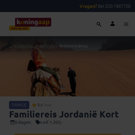
Vragen?
Bel 020-7887700
...
>
Familiereis Jordanië Kort
>
Reisbeschrijving
FAMILIE
8,6
(544)
Familiereis Jordanië Kort
8 dagen
€ 1.203,-
v.a.