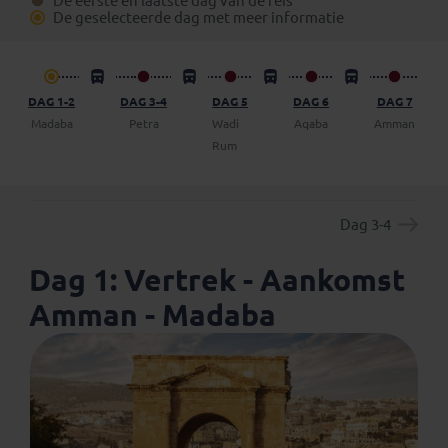
De eerste en laatste dag van de reis
boekingsformulier) een vrijblijvend voorstel op te
De geselecteerde dag met meer informatie
vragen om een dag (of meer) op eigen gelegenheid de
reis te verlengen.
DAG 1-2
DAG 3-4
DAG 5
DAG 6
DAG 7
Madaba
Petra
Wadi
Aqaba
Amman
Rum
Dag 3-4
Dag 1: Vertrek - Aankomst
Amman - Madaba