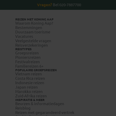
Vragen?
Bel 020-7887700
REIZEN MET KONING AAP
Waarom Koning Aap?
Bestemmingen
Duurzaam toerisme
Vacatures
Veelgestelde vragen
Reisverzekeringen
REISTYPES
Groepsreizen
Pioniersreizen
Festivalreizen
Familiereizen 6+
POPULAIRE GROEPSREIZEN
Vietnam reizen
Costa Rica reizen
Indonesie reizen
Japan reizen
Marokko reizen
Zuid-Afrika reizen
INSPIRATIE & MEER
Beurzen & informatiedagen
Reisblog
Reizen met gegarandeerd vertrek