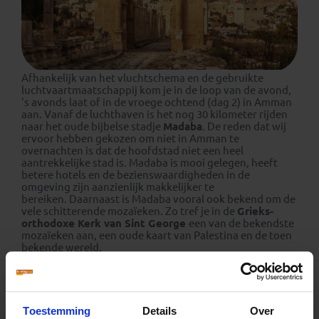
Afhankelijk van het vluchtschema en de gebruikte
luchtvaartmaatschappij kom je in de loop van de avond,
's avonds laat of in de vroege ochtend (dag 2) in Amman
aan. Vanaf de luchthaven is het nog 30 kilometer rijden
naar het oude bijbelse stadje
Madaba
. De reden dat wij
ervoor hebben gekozen om niet in Amman te
overnachten is dat de hoofdstad niet een heel
aantrekkelijke stad is. Madaba is mooi gelegen, heeft
betere hotels en de bezienswaardigheden in de
omgeving zijn aanzienlijk makkelijker te
bereiken. Daarnaast is Madaba vooral ook bekend om de
vele schitterende mozaïeken. Zo tref je in de
Grieks-
orthodoxe Kerk van Sint George
een van de bekendste
mozaïeken aan, een oude kaart van Palestina en de toen
bekende wereld.
's Avonds kun je genieten van een heerlijke Arabische
maaltijd met salades, kofta's, humus en grote ronde
broden.
Toestemming
Details
Over