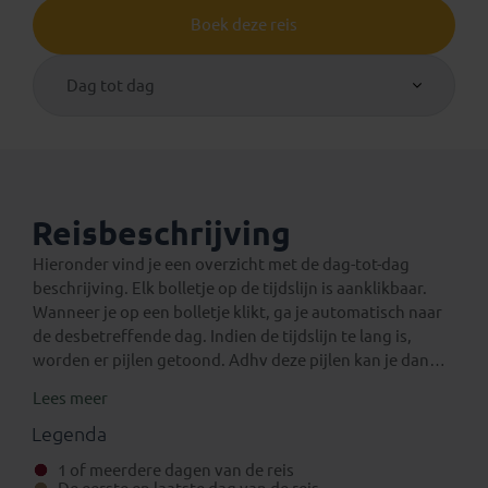
Boek deze reis
Dag tot dag
Reisbeschrijving
Hieronder vind je een overzicht met de dag-tot-dag
beschrijving. Elk bolletje op de tijdslijn is aanklikbaar.
Wanneer je op een bolletje klikt, ga je automatisch naar
de desbetreffende dag. Indien de tijdslijn te lang is,
worden er pijlen getoond. Adhv deze pijlen kan je dan
verder navigeren op de tijdslijn.
Lees meer
Een verlenging voor na de reis
Eventuele standaard verlengingen van deze rondreis
Legenda
kun je vinden onder het aparte tabblad ‘Verlengingen’.
1 of meerdere dagen van de reis
Daarnaast is het mogelijk om bij boeking (in het