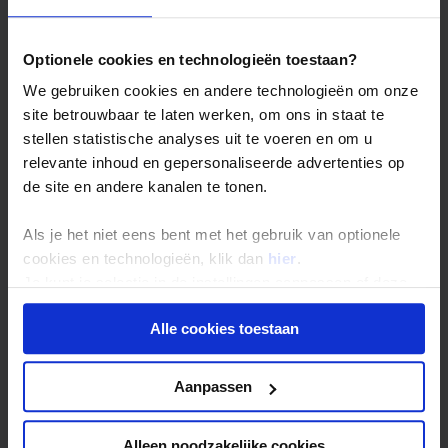
ÉCHT OP REIS TIP
Optionele cookies en technologieën toestaan?
Local Impact Score
We gebruiken cookies en andere technologieën om onze
Voor elke reis streven we naar een minimale
site betrouwbaar te laten werken, om ons in staat te
impact op het klimaat en een maximale
stellen statistische analyses uit te voeren en om u
positieve impact op de lokale omgeving. Om
relevante inhoud en gepersonaliseerde advertenties op
inzichtelijk te maken welk deel van onze
de site en andere kanalen te tonen.
uitgaven en de uitgaven van onze reizigers bij
de lokale gemeenschap terecht komt, hebben
wij een Local Impact Score ontwikkeld. De Local
Als je het niet eens bent met het gebruik van optionele
Impact Score van deze reis is:
56
cookies en technologieën, klik dan
hier
.
Lees meer over de Local Impact Score.
Je kunt je selectie in de instellingen aanpassen of deze
onder aan de pagina op elk gewenst moment voor de
Alle cookies toestaan
toekomst wijzigen.
Dag 2: Madaba / Excursie
Privacy beleid
Aanpassen
Jerash en de Dode Zee
Alleen noodzakelijke cookies