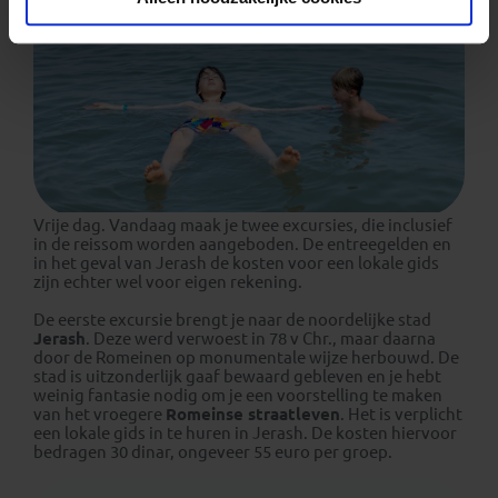
Vrije dag. Vandaag maak je twee excursies, die inclusief
in de reissom worden aangeboden. De entreegelden en
in het geval van Jerash de kosten voor een lokale gids
zijn echter wel voor eigen rekening.
De eerste excursie brengt je naar de noordelijke stad
Jerash
. Deze werd verwoest in 78 v Chr., maar daarna
door de Romeinen op monumentale wijze herbouwd. De
stad is uitzonderlijk gaaf bewaard gebleven en je hebt
weinig fantasie nodig om je een voorstelling te maken
van het vroegere
Romeinse straatleven
. Het is verplicht
een lokale gids in te huren in Jerash. De kosten hiervoor
bedragen 30 dinar, ongeveer 55 euro per groep.