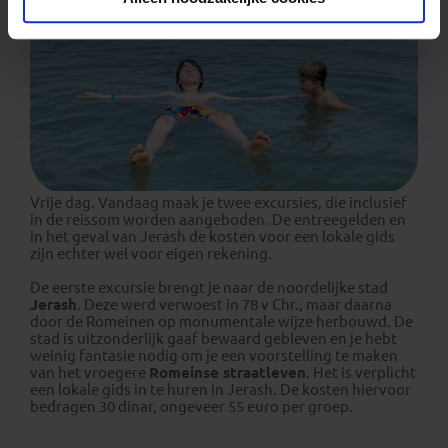
Vrije dag. Vandaag maak je twee excursies, die inclusief
in de reissom worden aangeboden. De entreegelden en
in het geval van Jerash de kosten voor een lokale gids
zijn echter wel voor eigen rekening.
De eerste excursie brengt je naar de noordelijke stad
Jerash
. Deze werd verwoest in 78 v Chr., maar daarna
door de Romeinen op monumentale wijze herbouwd. De
stad is uitzonderlijk gaaf bewaard gebleven en je hebt
weinig fantasie nodig om je een voorstelling te maken
van het vroegere
Romeinse straatleven
. Het is verplicht
een lokale gids in te huren in Jerash. De kosten hiervoor
bedragen 30 dinar, ongeveer 55 euro per groep.