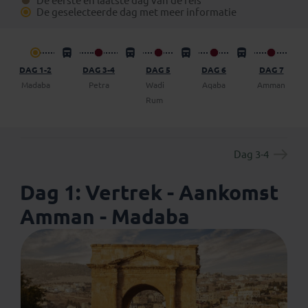
De eerste en laatste dag van de reis
boekingsformulier) een vrijblijvend voorstel op te
De geselecteerde dag met meer informatie
vragen om een dag (of meer) op eigen gelegenheid de
reis te verlengen.
DAG 1-2
DAG 3-4
DAG 5
DAG 6
DAG 7
Madaba
Petra
Wadi
Aqaba
Amman
Rum
Dag 3-4
Dag 1: Vertrek - Aankomst
Amman - Madaba