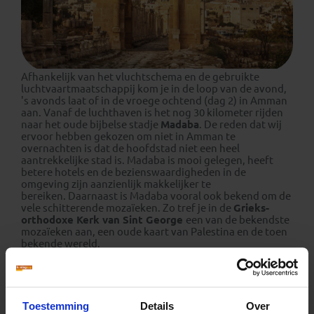
Afhankelijk van het vluchtschema en de gebruikte
luchtvaartmaatschappij kom je in de loop van de avond,
's avonds laat of in de vroege ochtend (dag 2) in Amman
aan. Vanaf de luchthaven is het nog 30 kilometer rijden
naar het oude bijbelse stadje
Madaba
. De reden dat wij
ervoor hebben gekozen om niet in Amman te
overnachten is dat de hoofdstad niet een heel
aantrekkelijke stad is. Madaba is mooi gelegen, heeft
betere hotels en de bezienswaardigheden in de
omgeving zijn aanzienlijk makkelijker te
bereiken. Daarnaast is Madaba vooral ook bekend om de
vele schitterende mozaïeken. Zo tref je in de
Grieks-
orthodoxe Kerk van Sint George
een van de bekendste
mozaïeken aan, een oude kaart van Palestina en de toen
bekende wereld.
's Avonds kun je genieten van een heerlijke Arabische
maaltijd met salades, kofta's, humus en grote ronde
broden.
Toestemming
Details
Over