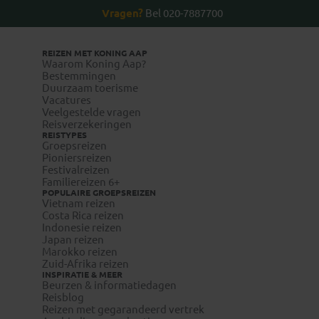
Vragen?
Bel 020-7887700
REIZEN MET KONING AAP
Waarom Koning Aap?
Bestemmingen
Duurzaam toerisme
Vacatures
Veelgestelde vragen
Reisverzekeringen
REISTYPES
Groepsreizen
Pioniersreizen
Festivalreizen
Familiereizen 6+
POPULAIRE GROEPSREIZEN
Vietnam reizen
Costa Rica reizen
Indonesie reizen
Japan reizen
Marokko reizen
Zuid-Afrika reizen
INSPIRATIE & MEER
Beurzen & informatiedagen
Reisblog
Reizen met gegarandeerd vertrek