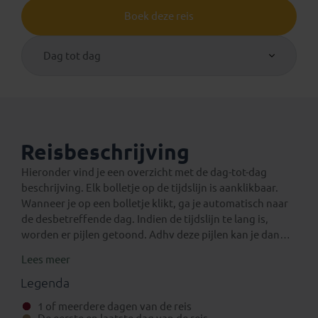
Boek deze reis
Dag tot dag
Reisbeschrijving
Hieronder vind je een overzicht met de dag-tot-dag
beschrijving. Elk bolletje op de tijdslijn is aanklikbaar.
Wanneer je op een bolletje klikt, ga je automatisch naar
de desbetreffende dag. Indien de tijdslijn te lang is,
worden er pijlen getoond. Adhv deze pijlen kan je dan
verder navigeren op de tijdslijn.
Lees meer
Een verlenging voor na de reis
Eventuele standaard verlengingen van deze rondreis
Legenda
kun je vinden onder het aparte tabblad ‘Verlengingen’.
1 of meerdere dagen van de reis
Daarnaast is het mogelijk om bij boeking (in het