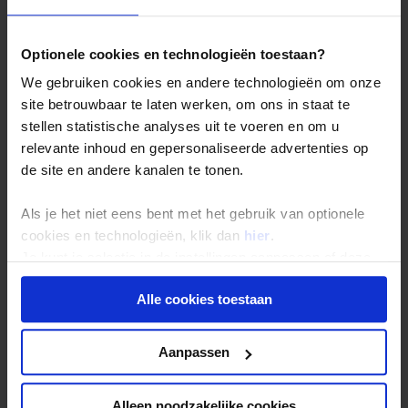
ÉCHT OP REIS TIP
Optionele cookies en technologieën toestaan?
Local Impact Score
We gebruiken cookies en andere technologieën om onze
Voor elke reis streven we naar een minimale
site betrouwbaar te laten werken, om ons in staat te
impact op het klimaat en een maximale
stellen statistische analyses uit te voeren en om u
positieve impact op de lokale omgeving. Om
relevante inhoud en gepersonaliseerde advertenties op
inzichtelijk te maken welk deel van onze
de site en andere kanalen te tonen.
uitgaven en de uitgaven van onze reizigers bij
de lokale gemeenschap terecht komt, hebben
wij een Local Impact Score ontwikkeld. De Local
Als je het niet eens bent met het gebruik van optionele
Impact Score van deze reis is:
56
cookies en technologieën, klik dan
hier
.
Lees meer over de Local Impact Score.
Je kunt je selectie in de instellingen aanpassen of deze
onder aan de pagina op elk gewenst moment voor de
Alle cookies toestaan
toekomst wijzigen.
Dag 2: Madaba / Excursie
Privacy beleid
Aanpassen
Jerash en de Dode Zee
Alleen noodzakelijke cookies