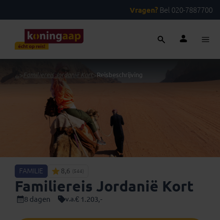
Vragen?
Bel 020-7887700
...
>
Familiereis Jordanië Kort
>
Reisbeschrijving
FAMILIE
8,6
(544)
Familiereis Jordanië Kort
8 dagen
€ 1.203,-
v.a.