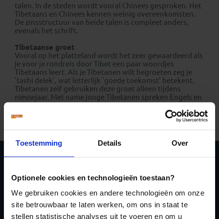
talen. In de steden wordt vooral Chinees gesproken. Het
Tibetaans en Chinees kennen weinig overeenkomsten.
De zinsstructuur van beide talen is compleet anders,
evenals het schrift.
Tibetaanse groet
Vooral op het platteland wordt het zeer gewaardeerd als
je voor je
rondreis door Tibet
een paar woordjes
Tibetaans leert. Als je Tibetanen wilt begroeten zeg je
'tashi delek', wat letterlijk 'goede toekomst' betekent.
Tibetanen zelf gebruiken deze groet alleen tijdens
nieuwjaar. Met name jonge Tibetanen spreken Engels en
willen dit graag in praktijk brengen door contact te
leggen met buitenlanders. Ook monniken maken graag
een praatje om hun Engels te oefenen.
Toestemming
Details
Over
Schrijf je in voor de
Optionele cookies en technologieën toestaan?
nieuwsbrief
We gebruiken cookies en andere technologieën om onze
site betrouwbaar te laten werken, om ons in staat te
stellen statistische analyses uit te voeren en om u