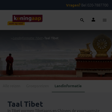
Vragen?
Bel 020-7887700
...
>
Landinformatie Tibet
>
Taal Tibet
Alle reizen
Groepsreizen
Landinformatie
Taal Tibet
In Tibet vormen Tibetaans en Chinees de voornaamste