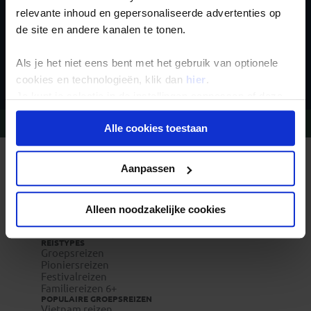
relevante inhoud en gepersonaliseerde advertenties op
de site en andere kanalen te tonen.
Inschrijven
Als je het niet eens bent met het gebruik van optionele
cookies en technologieën, klik dan
hier
.
Je kunt je selectie in de instellingen aanpassen of deze
onder aan de pagina op elk gewenst moment voor de
Vragen?
Bel 020-7887700
Alle cookies toestaan
toekomst wijzigen.
Privacy beleid
REIZEN MET KONING AAP
Aanpassen
Waarom Koning Aap?
Bestemmingen
Duurzaam toerisme
Vacatures
Alleen noodzakelijke cookies
Veelgestelde vragen
Reisverzekeringen
REISTYPES
Groepsreizen
Pioniersreizen
Festivalreizen
Familiereizen 6+
POPULAIRE GROEPSREIZEN
Vietnam reizen