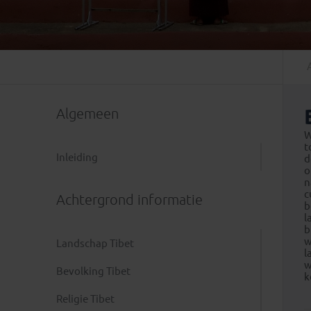
Mongolië
(1)
Tanzania
(1)
Nepal
(6)
Zimbabwe
(2)
Oezbekistan
(3)
Zuid-Afrika
(7)
Singapore
(1)
Sri Lanka
(4)
Algemeen
Tadzjikistan
(1)
Taiwan
(1)
W
t
Thailand
(8)
Inleiding
d
o
Tibet
(3)
n
c
Achtergrond informatie
b
l
b
w
Landschap Tibet
l
w
Bevolking Tibet
k
Religie Tibet