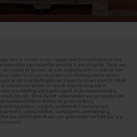
Emiraten
(1)
age mee te nemen in een rugzak (met binnenframe) en het
e weekendtas van hetzelfde gewicht is ook mogelijk. Denk aan
n de treinen en bussen, de vele ongeplaveide straten en het
leding raden we je aan om praktische kleding mee te nemen
ragen je om in je kledingkeuze respect te tonen voor de lokale
 in islamitische landen en wordt deze kleding ook in
le westerse kleding wel ingeburgerd. In de meeste hotel is
avonds fris zijn. Denk bij het samenstellen van je bagage aan
 familieverblijven buiten de grote steden ),
 verloopstekker, reisgids, voldoende fotomateriaal,
inareizen), toiletartikelen, badslippers, zwemkleding,
 Tibet kan het bij gebrek aan zon gedurende het hele jaar erg
vriespunt).