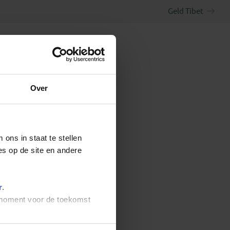
Geld Tibet
Over
ons in staat te stellen
es op de site en andere
r
.
t moment voor de toekomst