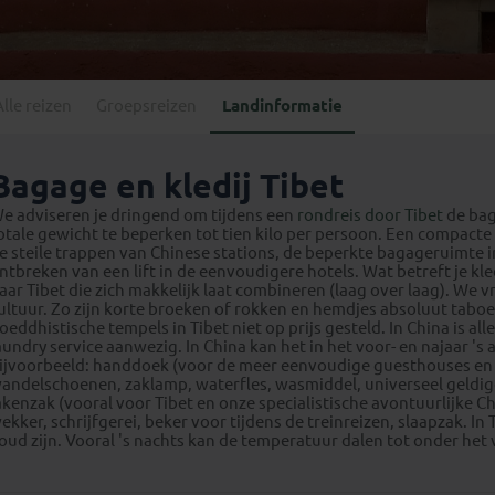
Georgië
(4)
Mexico
(4)
IJsland
(3)
Paraguay
(1)
Kosovo
(1)
Peru
(5)
Last minute reizen
Kroatië
(2)
Alle reizen
Groepsreizen
Landinformatie
Suriname
(1)
Letland
(3)
Litouwen
(3)
Bagage en kledij Tibet
Moldavië
(1)
e adviseren je dringend om tijdens een
rondreis door Tibet
de bag
Montenegro
(2)
otale gewicht te beperken tot tien kilo per persoon. Een compact
e steile trappen van Chinese stations, de beperkte bagageruimte i
Noord-Macedonië
(1)
ntbreken van een lift in de eenvoudigere hotels. Wat betreft je k
aar Tibet die zich makkelijk laat combineren (laag over laag). We v
ultuur. Zo zijn korte broeken of rokken en hemdjes absoluut taboe
oeddhistische tempels in Tibet niet op prijs gesteld. In China is al
aundry service aanwezig. In China kan het in het voor- en najaar 's 
ijvoorbeeld: handdoek (voor de meer eenvoudige guesthouses en de
andelschoenen, zaklamp, waterfles, wasmiddel, universeel geldige
akenzak (vooral voor Tibet en onze specialistische avontuurlijke Ch
ekker, schrijfgerei, beker voor tijdens de treinreizen, slaapzak. In
oud zijn. Vooral 's nachts kan de temperatuur dalen tot onder het 