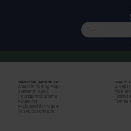
REIZEN MET KONING AAP
REISTYPE
Waarom Koning Aap?
Groepsr
Bestemmingen
Pioniers
Duurzaam toerisme
Festival
Vacatures
Familier
Veelgestelde vragen
Reisverzekeringen