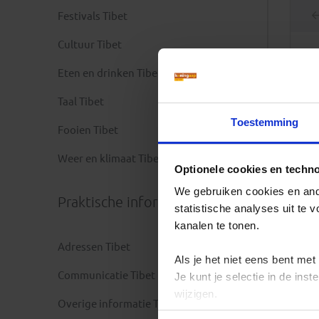
Festivals Tibet
Cultuur Tibet
Eten en drinken Tibet
Taal Tibet
Toestemming
Fooien Tibet
Weer en klimaat Tibet
Optionele cookies en techn
We gebruiken cookies en ande
Praktische informatie
statistische analyses uit te
kanalen te tonen.
Adressen Tibet
Als je het niet eens bent met
Communicatie Tibet
Je kunt je selectie in de in
wijzigen.
Overige informatie Tibet