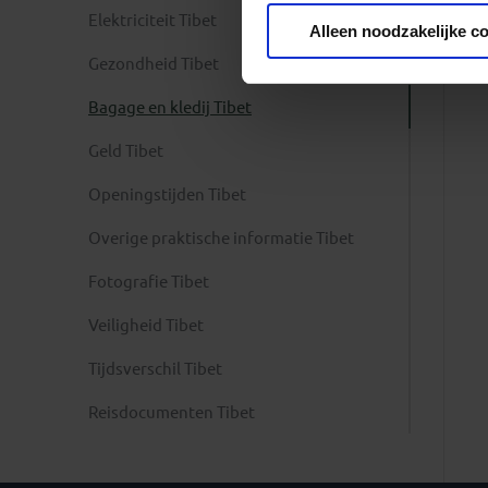
Privacy beleid
Elektriciteit Tibet
Alleen noodzakelijke c
Gezondheid Tibet
Bagage en kledij Tibet
Geld Tibet
Openingstijden Tibet
Overige praktische informatie Tibet
Fotografie Tibet
Veiligheid Tibet
Tijdsverschil Tibet
Reisdocumenten Tibet