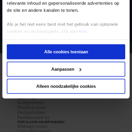
relevante inhoud en gepersonaliseerde advertenties op
de site en andere kanalen te tonen.
Inschrijven
Als je het niet eens bent met het gebruik van optionele
cookies en technologieën, klik dan
hier
.
Je kunt je selectie in de instellingen aanpassen of deze
onder aan de pagina op elk gewenst moment voor de
Vragen?
Bel 020-7887700
Alle cookies toestaan
toekomst wijzigen.
REIZEN MET KONING AAP
Privacy beleid
Waarom Koning Aap?
Aanpassen
Bestemmingen
Duurzaam toerisme
Vacatures
Alleen noodzakelijke cookies
Veelgestelde vragen
Reisverzekeringen
REISTYPES
Groepsreizen
Pioniersreizen
Festivalreizen
Familiereizen 6+
POPULAIRE GROEPSREIZEN
Vietnam reizen
Costa Rica reizen