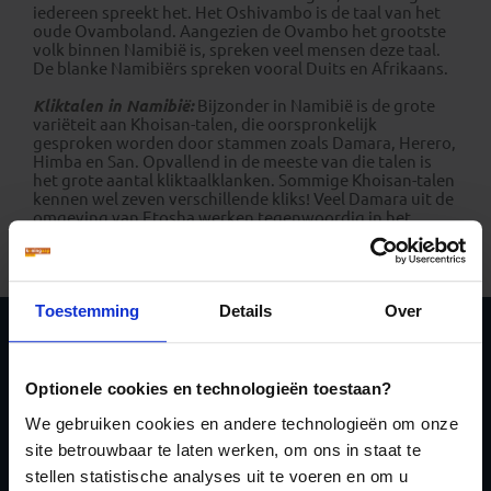
iedereen spreekt het. Het Oshivambo is de taal van het
oude Ovamboland. Aangezien de Ovambo het grootste
volk binnen Namibië is, spreken veel mensen deze taal.
De blanke Namibiërs spreken vooral Duits en Afrikaans.
Kliktalen in Namibië:
Bijzonder in Namibië is de grote
variëteit aan Khoisan-talen, die oorspronkelijk
gesproken worden door stammen zoals Damara, Herero,
Himba en San. Opvallend in de meeste van die talen is
het grote aantal kliktaalklanken. Sommige Khoisan-talen
kennen wel zeven verschillende kliks! Veel Damara uit de
omgeving van Etosha werken tegenwoordig in het
toerisme. Vraag hen naar hun taal en je merkt vanzelf
hoe trots ze op hun kliks zijn!
Toestemming
Details
Over
Schrijf je in voor de
Optionele cookies en technologieën toestaan?
nieuwsbrief
We gebruiken cookies en andere technologieën om onze
site betrouwbaar te laten werken, om ons in staat te
stellen statistische analyses uit te voeren en om u