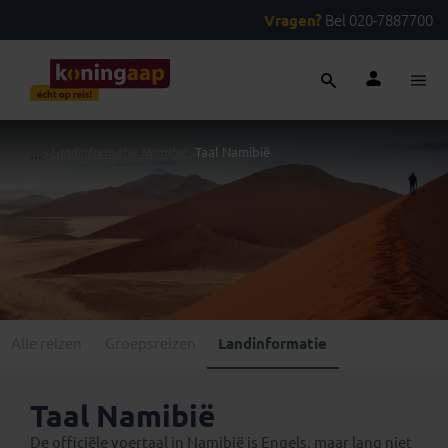
Vragen?
Bel 020-7887700
...
>
Landinformatie Namibië
>
Taal Namibië
Alle reizen
Groepsreizen
Landinformatie
Taal Namibië
De officiële voertaal in Namibië is Engels, maar lang niet