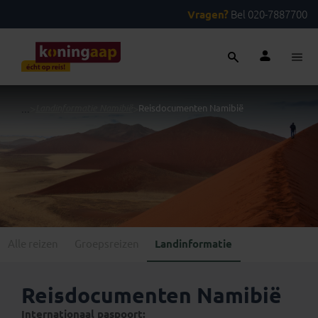
Vragen?
Bel 020-7887700
...
>
Landinformatie Namibië
>
Reisdocumenten Namibië
Alle reizen
Groepsreizen
Landinformatie
Reisdocumenten Namibië
Internationaal paspoort: