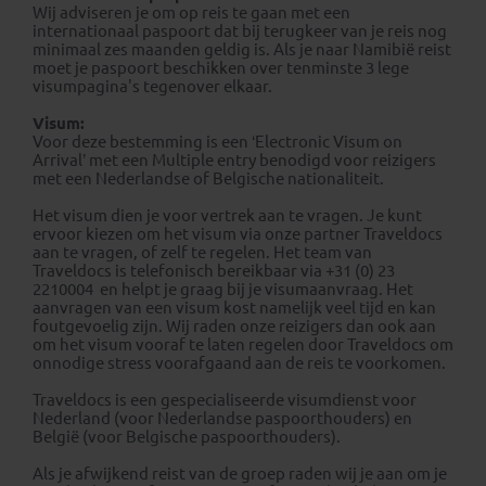
Wij adviseren je om op reis te gaan met een
internationaal paspoort dat bij terugkeer van je reis nog
minimaal zes maanden geldig is. Als je naar Namibië reist
moet je paspoort beschikken over tenminste 3 lege
visumpagina's tegenover elkaar.
Visum:
Voor deze bestemming is een ‘Electronic Visum on
Arrival’ met een Multiple entry benodigd voor reizigers
met een Nederlandse of Belgische nationaliteit.
Het visum dien je voor vertrek aan te vragen. Je kunt
ervoor kiezen om het visum via onze partner Traveldocs
aan te vragen, of zelf te regelen. Het team van
Traveldocs is telefonisch bereikbaar via +31 (0) 23
2210004 en helpt je graag bij je visumaanvraag. Het
aanvragen van een visum kost namelijk veel tijd en kan
foutgevoelig zijn. Wij raden onze reizigers dan ook aan
om het visum vooraf te laten regelen door Traveldocs om
onnodige stress voorafgaand aan de reis te voorkomen.
Traveldocs is een gespecialiseerde visumdienst voor
Nederland (voor Nederlandse paspoorthouders) en
België (voor Belgische paspoorthouders).
Als je afwijkend reist van de groep raden wij je aan om je