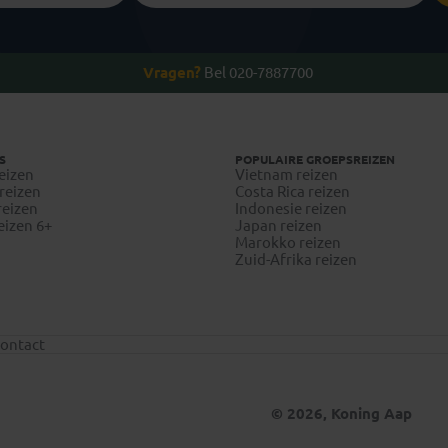
Vragen?
Bel 020-7887700
S
POPULAIRE GROEPSREIZEN
eizen
Vietnam reizen
reizen
Costa Rica reizen
reizen
Indonesie reizen
eizen 6+
Japan reizen
Marokko reizen
Zuid-Afrika reizen
ontact
© 2026, Koning Aap