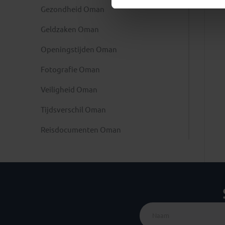
Gezondheid Oman
Geldzaken Oman
Openingstijden Oman
Fotografie Oman
Veiligheid Oman
Tijdsverschil Oman
Reisdocumenten Oman