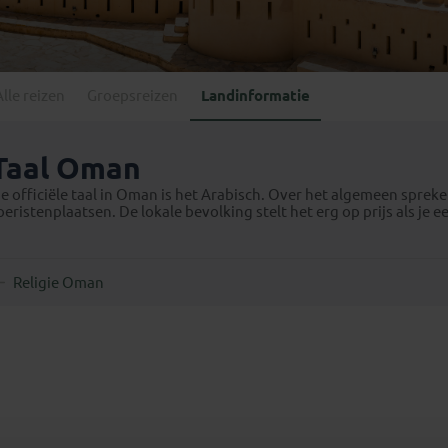
Georgië
(4)
Mexico
(4)
IJsland
(3)
Paraguay
(1)
Kosovo
(1)
Peru
(5)
Last minute reizen
Kroatië
(2)
Alle reizen
Groepsreizen
Landinformatie
Suriname
(1)
Letland
(3)
Litouwen
(3)
Taal Oman
Moldavië
(1)
e officiële taal in Oman is het Arabisch. Over het algemeen sprek
Montenegro
(2)
oeristenplaatsen. De lokale bevolking stelt het erg op prijs als je
Noord-Macedonië
(1)
Religie Oman