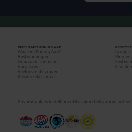
REIZEN MET KONING AAP
REISTYPE
Waarom Koning Aap?
Groepsr
Bestemmingen
Pioniers
Duurzaam toerisme
Festival
Vacatures
Familier
Veelgestelde vragen
Reisverzekeringen
Privacy
Cookies instellingen
Disclaimer
Reisvoorwaarden
C