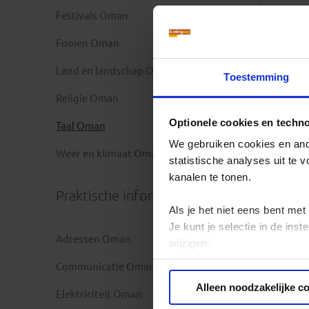
Festivals Oman
Fooien Oman
Land en landschap Oman
Toestemming
Religie Oman
Optionele cookies en techn
Taal Oman
We gebruiken cookies en ande
Weer en klimaat Oman
statistische analyses uit te
kanalen te tonen.
Praktische informatie
Als je het niet eens bent met
Je kunt je selectie in de in
Adressen Oman
wijzigen.
Communicatie Oman
Privacy beleid
Alleen noodzakelijke c
Elektriciteit Oman