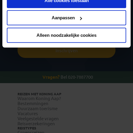
Alle cookies toestaan
toekomst wijzigen.
nieuwsbrief
Privacy beleid
Aanpassen
Alleen noodzakelijke cookies
Inschrijven
Vragen?
Bel 020-7887700
REIZEN MET KONING AAP
Waarom Koning Aap?
Bestemmingen
Duurzaam toerisme
Vacatures
Veelgestelde vragen
Reisverzekeringen
REISTYPES
Groepsreizen