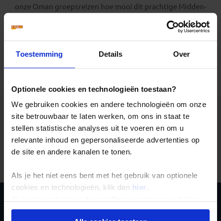
onze Oman groepsreizen hoe mooi dit prachtige Midden-
Oosterse land is en geniet van al het cultuur- en
natuurschoon wat dit land te bieden heeft.
Toestemming
Details
Over
Alle reizen
Groepsreizen
Landinformatie
Optionele cookies en technologieën toestaan?
We gebruiken cookies en andere technologieën om onze
site betrouwbaar te laten werken, om ons in staat te
stellen statistische analyses uit te voeren en om u
relevante inhoud en gepersonaliseerde advertenties op
Er is een fout voorgevallen bij het ophalen van de
de site en andere kanalen te tonen.
reizen.
Als je het niet eens bent met het gebruik van optionele
cookies en technologieën, klik dan
hier
.
Je kunt je selectie in de instellingen aanpassen of deze
Schrijf je in voor de
onder aan de pagina op elk gewenst moment voor de