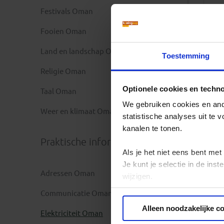
Festivals Oman
Fooien Oman
Land en landschap Oman
Toestemming
Religie Oman
Optionele cookies en techn
Taal Oman
We gebruiken cookies en ande
Weer en klimaat Oman
statistische analyses uit te
kanalen te tonen.
Praktische informatie
Als je het niet eens bent met
Je kunt je selectie in de in
Adressen Oman
wijzigen.
Communicatie Oman
Privacy beleid
Alleen noodzakelijke c
Elektriciteit Oman