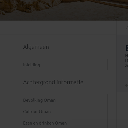
Mongolië
(1)
Tanzania
(1)
Nepal
(6)
Zimbabwe
(2)
Oezbekistan
(3)
Zuid-Afrika
(7)
Singapore
(1)
Sri Lanka
(4)
Algemeen
Tadzjikistan
(1)
Taiwan
(1)
H
D
Thailand
(8)
Inleiding
z
Tibet
(3)
Achtergrond informatie
Bevolking Oman
Cultuur Oman
Eten en drinken Oman