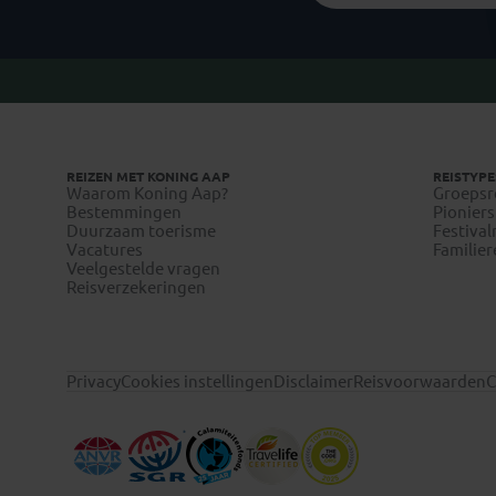
REIZEN MET KONING AAP
REISTYPE
Waarom Koning Aap?
Groepsr
Bestemmingen
Pioniers
Duurzaam toerisme
Festival
Vacatures
Familier
Veelgestelde vragen
Reisverzekeringen
Privacy
Cookies instellingen
Disclaimer
Reisvoorwaarden
C