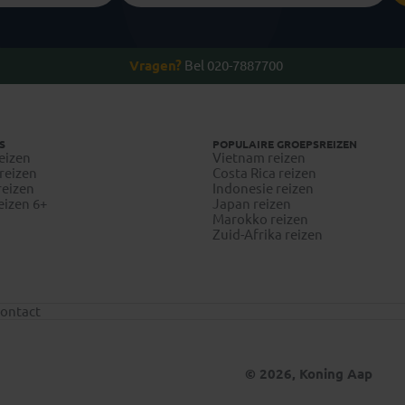
Vragen?
Bel 020-7887700
S
POPULAIRE GROEPSREIZEN
eizen
Vietnam reizen
reizen
Costa Rica reizen
reizen
Indonesie reizen
eizen 6+
Japan reizen
Marokko reizen
Zuid-Afrika reizen
ontact
© 2026, Koning Aap