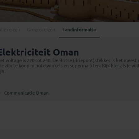
Georgië
(4)
Mexico
(4)
IJsland
(3)
Paraguay
(1)
Kosovo
(1)
Peru
(5)
Last minute reizen
Kroatië
(2)
Alle reizen
Groepsreizen
Landinformatie
Suriname
(1)
Letland
(3)
Litouwen
(3)
Elektriciteit Oman
Moldavië
(1)
et voltage is 220 tot 240. De Britse (driepoot)stekker is het mees
Montenegro
(2)
ie zijn te koop in hotelwinkels en supermarkten. Kijk
hier
als je wi
ijn.
Noord-Macedonië
(1)
Communicatie Oman