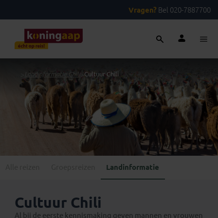
Vragen?
Bel 020-7887700
...
>
Landinformatie Chili
>
Cultuur Chili
Alle reizen
Groepsreizen
Landinformatie
Cultuur Chili
Al bij de eerste kennismaking geven mannen en vrouwen