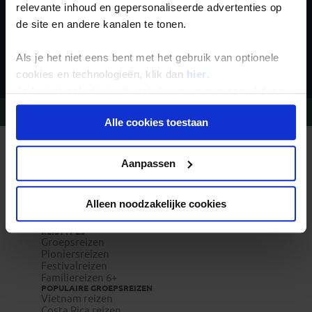
relevante inhoud en gepersonaliseerde advertenties op
de site en andere kanalen te tonen.
Inschrijven
Als je het niet eens bent met het gebruik van optionele
cookies en technologieën, klik dan
hier
.
Je kunt je selectie in de instellingen aanpassen of deze
onder aan de pagina op elk gewenst moment voor de
Vragen?
Bel 020-7887700
Alle cookies toestaan
toekomst wijzigen.
REIZEN MET KONING AAP
Privacy beleid
Waarom Koning Aap?
Aanpassen
Bestemmingen
Duurzaam toerisme
Vacatures
Alleen noodzakelijke cookies
Veelgestelde vragen
Reisverzekeringen
REISTYPES
Groepsreizen
Pioniersreizen
Festivalreizen
Familiereizen 6+
POPULAIRE GROEPSREIZEN
Vietnam reizen
Costa Rica reizen