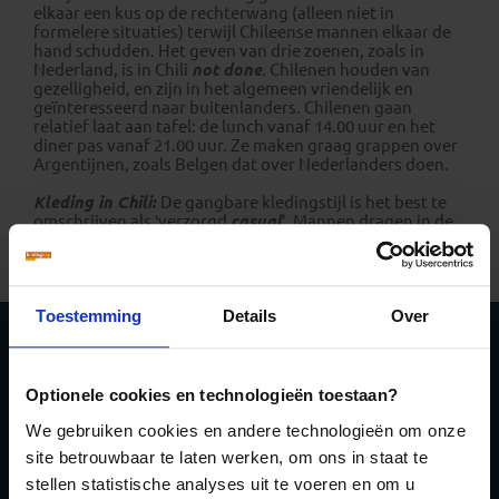
elkaar een kus op de rechterwang (alleen niet in
formelere situaties) terwijl Chileense mannen elkaar de
hand schudden. Het geven van drie zoenen, zoals in
Nederland, is in Chili
not done
. Chilenen houden van
gezelligheid, en zijn in het algemeen vriendelijk en
geïnteresseerd naar buitenlanders. Chilenen gaan
relatief laat aan tafel: de lunch vanaf 14.00 uur en het
diner pas vanaf 21.00 uur. Ze maken graag grappen over
Argentijnen, zoals Belgen dat over Nederlanders doen.
Kleding in Chili:
De gangbare kledingstijl is het best te
omschrijven als ‘verzorgd
casual
’. Mannen dragen in de
stad geen korte broek, dat doen ze alleen in
recreatiegebieden.
Toestemming
Details
Over
Schrijf je in voor de
Optionele cookies en technologieën toestaan?
nieuwsbrief
We gebruiken cookies en andere technologieën om onze
site betrouwbaar te laten werken, om ons in staat te
stellen statistische analyses uit te voeren en om u