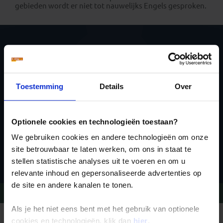
gebieden wordt er niet tot nauwelijks Engels gesproken.
Schrijf je in voor de
nieuwsbrief
Toestemming
Details
Over
Optionele cookies en technologieën toestaan?
We gebruiken cookies en andere technologieën om onze
Inschrijven
site betrouwbaar te laten werken, om ons in staat te
stellen statistische analyses uit te voeren en om u
relevante inhoud en gepersonaliseerde advertenties op
de site en andere kanalen te tonen.
Vragen?
Bel 020-7887700
Als je het niet eens bent met het gebruik van optionele
cookies en technologieën, klik dan
hier
.
REIZEN MET KONING AAP