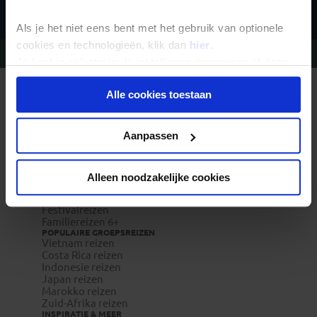
Als je het niet eens bent met het gebruik van optionele
cookies en technologieën, klik dan
hier
.
Vragen?
Bel 020-7887700
Je kunt je selectie in de instellingen aanpassen of deze
onder aan de pagina op elk gewenst moment voor de
Alle cookies toestaan
REIZEN MET KONING AAP
toekomst wijzigen.
Waarom Koning Aap?
Bestemmingen
Duurzaam toerisme
Privacy beleid
Aanpassen
Vacatures
Veelgestelde vragen
Reisverzekeringen
REISTYPES
Alleen noodzakelijke cookies
Groepsreizen
Pioniersreizen
Festivalreizen
Familiereizen 6+
POPULAIRE GROEPSREIZEN
Vietnam reizen
Costa Rica reizen
Indonesie reizen
Japan reizen
Marokko reizen
Zuid-Afrika reizen
INSPIRATIE & MEER