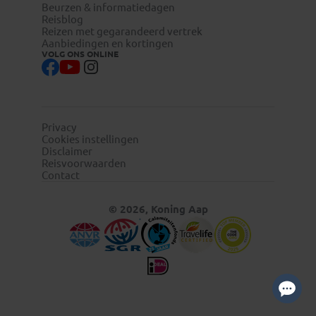
Beurzen & informatiedagen
Reisblog
Reizen met gegarandeerd vertrek
Aanbiedingen en kortingen
VOLG ONS ONLINE
Privacy
Cookies instellingen
Disclaimer
Reisvoorwaarden
Contact
© 2026, Koning Aap