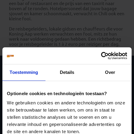
een bar of restaurant en de prijs van een taxirit naar
boven af te ronden. Hotelpersoneel dat jouw bagage
sjouwt en kamer schoonmaakt, verwacht in Chili ook een
kleine fooi.
De reisbegeleiders, lokale gidsen en chauffeurs die voor
Koning Aap werken verwachten een fooi, mits ze hun
werk naar voldoening gedaan hebben. Een richtbedrag
voor je reisbegeleider is 1 à 2 euro per reiziger per dag.
Schrijf je in voor de
Toestemming
Details
Over
nieuwsbrief
Optionele cookies en technologieën toestaan?
We gebruiken cookies en andere technologieën om onze
site betrouwbaar te laten werken, om ons in staat te
stellen statistische analyses uit te voeren en om u
relevante inhoud en gepersonaliseerde advertenties op
Inschrijven
de site en andere kanalen te tonen.