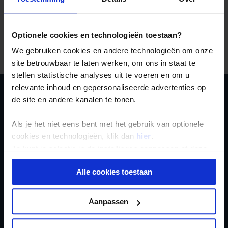
en de eerste kerk stichtte. Maar hij kreeg niet veel
aanhangers. De protestanten probeerden het een eeuw
later, en met meer succes. Maar de echte doorbraak van
het christendom, voor zowel de katholieken als
Optionele cookies en technologieën toestaan?
protestanten, kwam na de Japanse bezetting (1910-
1945). Tegenwoordig telt Zuid-Korea bijna 14 miljoen
We gebruiken cookies en andere technologieën om onze
christenen.
site betrouwbaar te laten werken, om ons in staat te
stellen statistische analyses uit te voeren en om u
relevante inhoud en gepersonaliseerde advertenties op
de site en andere kanalen te tonen.
Schrijf je in voor de
nieuwsbrief
Als je het niet eens bent met het gebruik van optionele
cookies en technologieën, klik dan
hier
.
Je kunt je selectie in de instellingen aanpassen of deze
onder aan de pagina op elk gewenst moment voor de
Alle cookies toestaan
toekomst wijzigen.
Privacy beleid
Inschrijven
Aanpassen