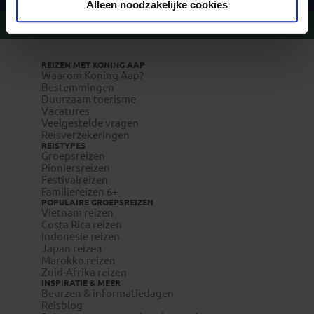
Alleen noodzakelijke cookies
Vragen?
Bel 020-7887700
REIZEN MET KONING AAP
Waarom Koning Aap?
Bestemmingen
Duurzaam toerisme
Vacatures
Veelgestelde vragen
Reisverzekeringen
REISTYPES
Groepsreizen
Pioniersreizen
Festivalreizen
Familiereizen 6+
POPULAIRE GROEPSREIZEN
Vietnam reizen
Costa Rica reizen
Indonesie reizen
Japan reizen
Marokko reizen
Zuid-Afrika reizen
INSPIRATIE & MEER
Beurzen & informatiedagen
Reisblog