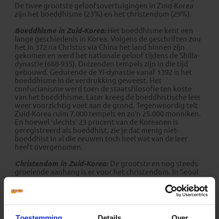
De twee grootste geloofsovertuigingen in Zuid-Korea
zijn het boeddhisme (23%) en het christendom (29%).
Boeddhisme in Zuid-Korea:
Het boeddhisme kent een
lange geschiedenis in Korea. Volgens de geschriften zou
het in 372 na Christus via China het land binnen zijn
gekomen en werd het nationale geloof tijdens de Shilla-
dynastie (668-935). Duizenden tempels zijn in die tijd
gebouwd. Gedurende de Yi-dynastie vanaf 1392 is het
boeddhisme in de verdrukking geweest. Het
confucianisme werd toen de staatsfilosofie ten koste
van het boeddhisme. Later kreeg de boeddhistische leer
weer voorzichtig voet aan de grond. Tegenwoordig telt
Zuid-Korea ruim 7.000 tempels en zo’n 25.000 monniken.
En hoewel ‘slechts’ 23 procent van de Koreanen is
geregistreerd als boeddhist, zie je dat menig niet-
boeddhist in al die eeuwen toch heel wat van de leer
heeft overgenomen.
Christendom in Zuid-Korea:
De grootste en nog steeds
groeiende aanhang is er voor het christendom. In Seoul
alleen al lichten elke avond vele honderden rode
neonkruisjes op die op de nok van kerkgebouwen zijn
geplaatst. Het katholieke geloof kreeg voor het eerst
echt voet aan de grond in achttiende eeuw toen een
Koreaanse leerling bekeerd en wel terugkeerde uit China
Toestemming
Details
Over