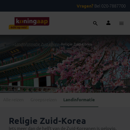
Vragen?
Bel 020-7887700
...
>
Landinformatie Zuid-Korea
>
Religie Zuid-Korea
Alle reizen
Groepsreizen
Landinformatie
Religie Zuid-Korea
Iets meer dan de helft van de Zuid-Koreanen is gelovig.