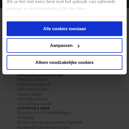
Als je het niet eens bent met het gebruik van optionele
Vragen?
Bel 020-7887700
cookies en technologieën, klik dan
hier
.
Je kunt je selectie in de instellingen aanpassen of deze
REIZEN MET KONING AAP
onder aan de pagina op elk gewenst moment voor de
Waarom Koning Aap?
Bestemmingen
Alle cookies toestaan
toekomst wijzigen.
Duurzaam toerisme
Vacatures
Veelgestelde vragen
Privacy beleid
Aanpassen
Reisverzekeringen
REISTYPES
Groepsreizen
Pioniersreizen
Alleen noodzakelijke cookies
Festivalreizen
Familiereizen 6+
POPULAIRE GROEPSREIZEN
Vietnam reizen
Costa Rica reizen
Indonesie reizen
Japan reizen
Marokko reizen
Zuid-Afrika reizen
INSPIRATIE & MEER
Beurzen & informatiedagen
Reisblog
Reizen met gegarandeerd vertrek
Aanbiedingen en kortingen