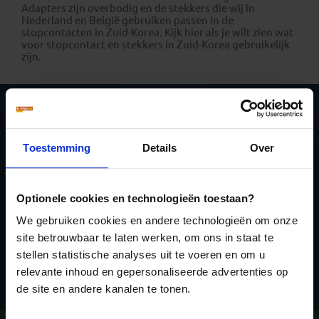
Adapters zijn overbodig en de stekkers die wij in
Nederland en België gebruiken passen in de
stopcontacten in Zuid-Korea. Kijk
hier
als je wilt zien wat
voor stopcontact en stekkers in Zuid-Korea gebruikelijk
zijn.
Schrijf je in voor de
nieuwsbrief
Toestemming
Details
Over
Optionele cookies en technologieën toestaan?
We gebruiken cookies en andere technologieën om onze
site betrouwbaar te laten werken, om ons in staat te
stellen statistische analyses uit te voeren en om u
Inschrijven
relevante inhoud en gepersonaliseerde advertenties op
de site en andere kanalen te tonen.