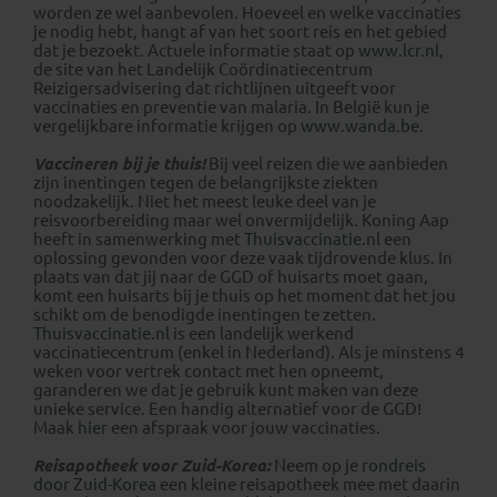
worden ze wel aanbevolen. Hoeveel en welke vaccinaties
je nodig hebt, hangt af van het soort reis en het gebied
dat je bezoekt. Actuele informatie staat op
www.lcr.nl
,
de site van het Landelijk Coördinatiecentrum
Reizigersadvisering dat richtlijnen uitgeeft voor
vaccinaties en preventie van malaria. In België kun je
vergelijkbare informatie krijgen op
www.wanda.be
.
Vaccineren bij je thuis!
Bij veel reizen die we aanbieden
zijn inentingen tegen de belangrijkste ziekten
noodzakelijk. Niet het meest leuke deel van je
reisvoorbereiding maar wel onvermijdelijk. Koning Aap
heeft in samenwerking met
Thuisvaccinatie.nl
een
oplossing gevonden voor deze vaak tijdrovende klus. In
plaats van dat jij naar de GGD of huisarts moet gaan,
komt een huisarts bij je thuis op het moment dat het jou
schikt om de benodigde inentingen te zetten.
Thuisvaccinatie.nl
is een landelijk werkend
vaccinatiecentrum (enkel in Nederland). Als je minstens 4
weken voor vertrek contact met hen opneemt,
garanderen we dat je gebruik kunt maken van deze
unieke service. Een handig alternatief voor de GGD!
Maak
hier
een
afspraak voor jouw vaccinaties
.
Reisapotheek voor Zuid-Korea:
Neem op je
rondreis
door Zuid-Korea
een kleine reisapotheek mee met daarin