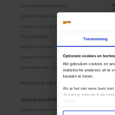
B
Duurzaamheid Zuid-Afrika
6
T
Eten en drinken Zuid-Afrika
I
Land en landschap Zuid-Afrika
Taal Zuid-Afrika
Toestemming
Religie Zuid-Afrika
Optionele cookies en techn
Fooien Zuid-Afrika
We gebruiken cookies en ande
Weer en klimaat Zuid-Afrika
statistische analyses uit te
kanalen te tonen.
Praktische informatie
Als je het niet eens bent met
Je kunt je selectie in de in
Adressen Zuid-Afrika
wijzigen.
Communicatie Zuid-Afrika
Privacy beleid