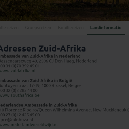
Georgië
(4)
Mexico
(4)
IJsland
(3)
Paraguay
(1)
Kosovo
(1)
Peru
(5)
Last minute reizen
Kroatië
(2)
Alle reizen
Groepsreizen
Familiereizen
Landinformatie
Suriname
(1)
Letland
(3)
Litouwen
(3)
Adressen Zuid-Afrika
Moldavië
(1)
mbassade van Zuid-Afrika in Nederland
Montenegro
(2)
assenaarseweg 40, 2596 CJ Den Haag, Nederland
 00 31 (0)70 392 45 01
Noord-Macedonië
(1)
www.zuidafrika.nl
mbassade van Zuid-Afrika in België
ontoyerstraat 17-19, 1000 Brussel, België
 00 32 (0)2 285 44 00
www.southafrica.be
ederlandse Ambassade in Zuid-Afrika
10 Florence Ribeiro/Queen Wilhelmina Avenue, New Muckleneuk 0
 00 27 (0)12 425 45 00
E
pre@minbuza.nl
www.nederlandwereldwijd.nl