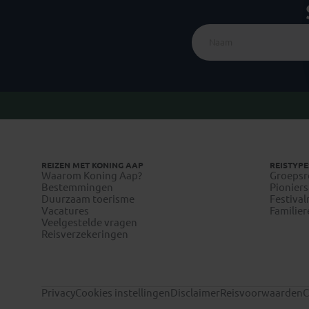
REIZEN MET KONING AAP
REISTYPE
Waarom Koning Aap?
Groepsr
Bestemmingen
Pioniers
Duurzaam toerisme
Festival
Vacatures
Familier
Veelgestelde vragen
Reisverzekeringen
Privacy
Cookies instellingen
Disclaimer
Reisvoorwaarden
C