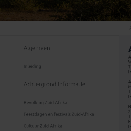
Mongolië
(1)
Tanzania
(1)
Nepal
(6)
Zimbabwe
(2)
Oezbekistan
(3)
Zuid-Afrika
(7)
Singapore
(1)
Sri Lanka
(4)
Algemeen
Tadzjikistan
(1)
Taiwan
(1)
A
W
Thailand
(8)
Inleiding
T
I
Tibet
(3)
A
Achtergrond informatie
M
T
I
Bevolking Zuid-Afrika
N
2
Feestdagen en festivals Zuid-Afrika
T
Cultuur Zuid-Afrika
I