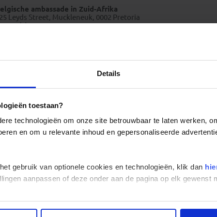
elgische ambassade in Zuid-Afrika
25 Leyds Street, Muckleneuk, 0002 Pretoria
 00 27 (0)12 440 32 01
E
pretoria@diplobel.fed.be
http://southafrica.diplomatie.belgium.be
Details
Weer en klimaat Zuid-Afrika
ologieën toestaan?
re technologieën om onze site betrouwbaar te laten werken, om 
 voeren en om u relevante inhoud en gepersonaliseerde advertenti
 het gebruik van optionele cookies en technologieën, klik dan
hie
stellingen aanpassen of deze onder aan de pagina op elk gewens