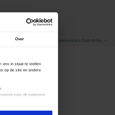
Over
Communicatie Zuid-Afrika
ons in staat te stellen
es op de site en andere
r
.
t moment voor de toekomst