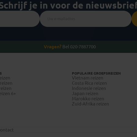
Schrijf je in voor de nieuwsbrie
Vragen?
Bel 020-7887700
S
POPULAIRE GROEPSREIZEN
eizen
Vietnam reizen
reizen
Costa Rica reizen
reizen
Indonesie reizen
eizen 6+
Japan reizen
Marokko reizen
Zuid-Afrika reizen
ontact