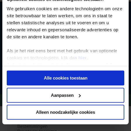
We gebruiken cookies en andere technologieën om onze
site betrouwbaar te laten werken, om ons in staat te
Schrijf je in voor de
stellen statistische analyses uit te voeren en om u
nieuwsbrief
relevante inhoud en gepersonaliseerde advertenties op
de site en andere kanalen te tonen.
Als je het niet eens bent met het gebruik van optionele
cookies en technologieën, klik dan
hier
.
Je kunt je selectie in de instellingen aanpassen of deze
onder aan de pagina op elk gewenst moment voor de
Inschrijven
Alle cookies toestaan
toekomst wijzigen.
Privacy beleid
Aanpassen
Vragen?
Bel 020-7887700
Alleen noodzakelijke cookies
REIZEN MET KONING AAP
Waarom Koning Aap?
Bestemmingen