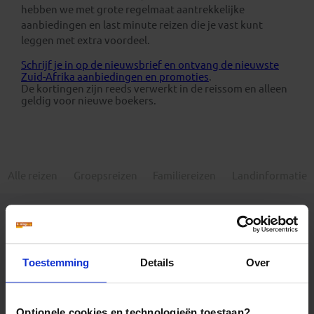
hebben we met grote regelmaat aantrekkelijke
aanbiedingen en last minute reizen die je vast kunt
leggen met extra voordeel.
Schrijf je in op de nieuwsbrief en ontvang de nieuwste
Zuid-Afrika aanbiedingen en promoties
.
De kortingen zijn reeds verwerkt in de reissom en alleen
geldig voor nieuwe boekers.
Alle reizen
Groepsreizen
Familiereizen
Landinformatie
Toestemming
Details
Over
Er is een fout voorgevallen bij het ophalen van de
vertrekdata.
Optionele cookies en technologieën toestaan?