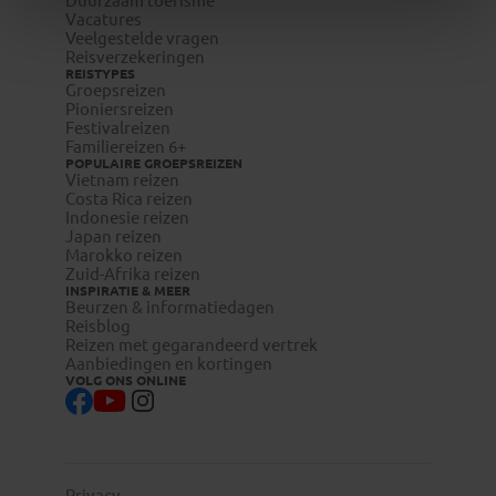
Duurzaam toerisme
Vacatures
Veelgestelde vragen
Reisverzekeringen
REISTYPES
Groepsreizen
Pioniersreizen
Festivalreizen
Familiereizen 6+
POPULAIRE GROEPSREIZEN
Vietnam reizen
Costa Rica reizen
Indonesie reizen
Japan reizen
Marokko reizen
Zuid-Afrika reizen
INSPIRATIE & MEER
Beurzen & informatiedagen
Reisblog
Reizen met gegarandeerd vertrek
Aanbiedingen en kortingen
VOLG ONS ONLINE
Privacy