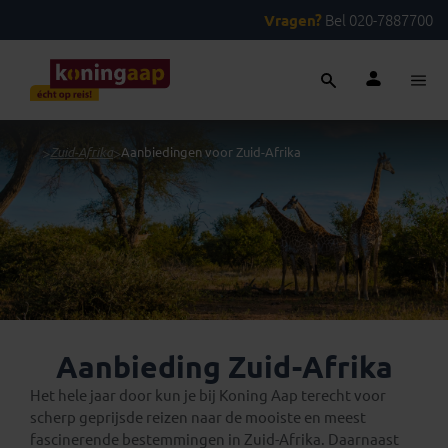
Vragen?
Bel 020-7887700
...
>
Zuid-Afrika
>
Aanbiedingen voor Zuid-Afrika
Aanbieding Zuid-Afrika
Het hele jaar door kun je bij Koning Aap terecht voor
scherp geprijsde reizen naar de mooiste en meest
fascinerende bestemmingen in Zuid-Afrika. Daarnaast