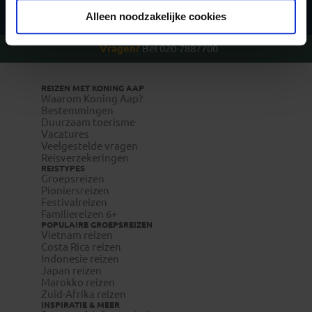
Alleen noodzakelijke cookies
Vragen?
Bel 020-7887700
REIZEN MET KONING AAP
Waarom Koning Aap?
Bestemmingen
Duurzaam toerisme
Vacatures
Veelgestelde vragen
Reisverzekeringen
REISTYPES
Groepsreizen
Pioniersreizen
Festivalreizen
Familiereizen 6+
POPULAIRE GROEPSREIZEN
Vietnam reizen
Costa Rica reizen
Indonesie reizen
Japan reizen
Marokko reizen
Zuid-Afrika reizen
INSPIRATIE & MEER