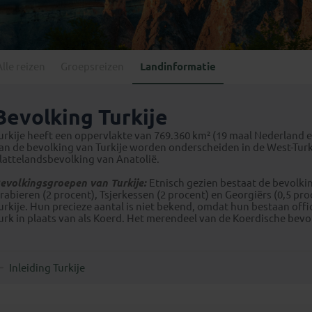
Georgië
(4)
Mexico
(4)
IJsland
(3)
Paraguay
(1)
Kosovo
(1)
Peru
(5)
Last minute reizen
Kroatië
(2)
Alle reizen
Groepsreizen
Landinformatie
Suriname
(1)
Letland
(3)
Litouwen
(3)
Bevolking Turkije
Moldavië
(1)
urkije heeft een oppervlakte van 769.360 km² (19 maal Nederland en
Montenegro
(2)
an de bevolking van Turkije worden onderscheiden in de West-Turk
lattelandsbevolking van Anatolië.
Noord-Macedonië
(1)
evolkingsgroepen van Turkije:
Etnisch gezien bestaat de bevolkin
rabieren (2 procent), Tsjerkessen (2 procent) en Georgiërs (0,5 p
urkije. Hun precieze aantal is niet bekend, omdat hun bestaan offi
urk in plaats van als Koerd. Het merendeel van de Koerdische bevol
Inleiding Turkije