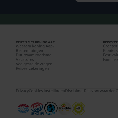
REIZEN MET KONING AAP
REISTYPE
Waarom Koning Aap?
Groepsr
Bestemmingen
Pioniers
Duurzaam toerisme
Festival
Vacatures
Familier
Veelgestelde vragen
Reisverzekeringen
Privacy
Cookies instellingen
Disclaimer
Reisvoorwaarden
C