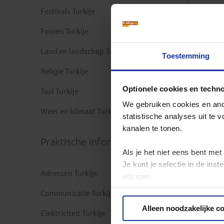
Festivals Turkije
Fooien Turkije
Land en landschap Turkije
Toestemming
Religie Turkije
Optionele cookies en techn
Taal Turkije
We gebruiken cookies en ande
Weer en klimaat Turkije
statistische analyses uit te
kanalen te tonen.
Praktische informatie
Als je het niet eens bent met
Je kunt je selectie in de in
Adressen Turkije
wijzigen.
Communicatie Turkije
Privacy beleid
Alleen noodzakelijke c
Elektriciteit Turkije