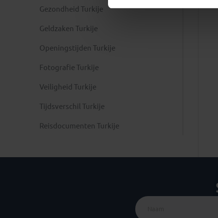
Gezondheid Turkije
Geldzaken Turkije
Openingstijden Turkije
Fotografie Turkije
Veiligheid Turkije
Tijdsverschil Turkije
Reisdocumenten Turkije