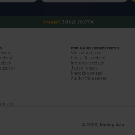
Vragen?
Bel 020-7887700
S
POPULAIRE GROEPSREIZEN
eizen
Vietnam reizen
reizen
Costa Rica reizen
reizen
Indonesie reizen
eizen 6+
Japan reizen
Marokko reizen
Zuid-Afrika reizen
ontact
© 2026, Koning Aap