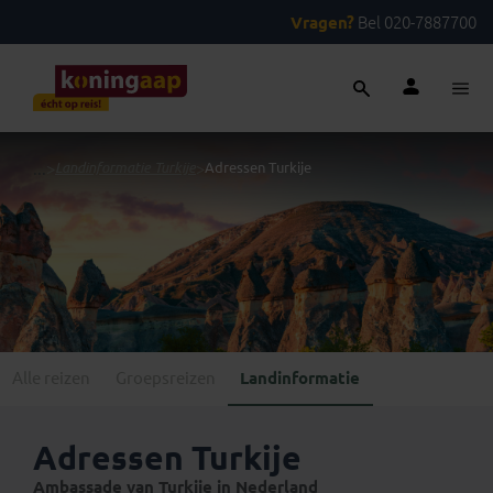
Vragen?
Bel 020-7887700
...
>
Landinformatie Turkije
>
Adressen Turkije
Alle reizen
Groepsreizen
Landinformatie
Adressen Turkije
Ambassade van Turkije in Nederland