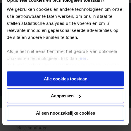
Optionele cookies en technologieën toestaan?
We gebruiken cookies en andere technologieën om onze
site betrouwbaar te laten werken, om ons in staat te
Schrijf je in voor de
stellen statistische analyses uit te voeren en om u
nieuwsbrief
relevante inhoud en gepersonaliseerde advertenties op
de site en andere kanalen te tonen.
Als je het niet eens bent met het gebruik van optionele
cookies en technologieën, klik dan
hier
.
Je kunt je selectie in de instellingen aanpassen of deze
onder aan de pagina op elk gewenst moment voor de
Inschrijven
Alle cookies toestaan
toekomst wijzigen.
Privacy beleid
Aanpassen
Vragen?
Bel 020-7887700
Alleen noodzakelijke cookies
REIZEN MET KONING AAP
Waarom Koning Aap?
Bestemmingen